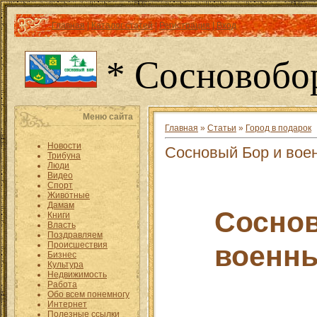
Главная
|
Каталог статей
|
Регистрация
|
Вход
* Сосновобо
Меню сайта
Главная
»
Статьи
»
Город в подарок
Новости
Сосновый Бор и вое
Трибуна
Люди
Видео
Спорт
Животные
Дамам
Соснов
Книги
Власть
Поздравляем
военны
Происшествия
Бизнес
Культура
Недвижимость
Работа
Обо всем понемногу
Интернет
Полезные ссылки