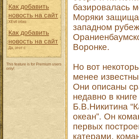
базировалась м
Как добавить
новость на сайт
Моряки защища
XEvil обхо
западном рубе
Как добавить
Ораниенбаумско
новость на сайт
Воронке.
Да, этот с
This feature is for Premium users
Но вот некотор
only!
менее известны
Они описаны ср
недавно в книг
Б.В.Никитина “
океан”. Он ком
первых постро
катерами, кома