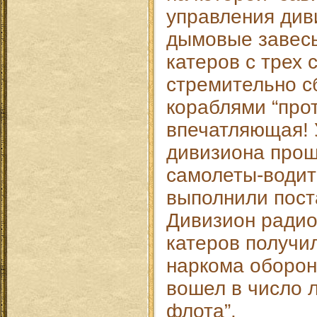
управления див
дымовые завесы
катеров с трех 
стремительно с
кораблями “прот
впечатляющая! 
дивизиона прош
самолеты-водит
выполнили пост
Дивизион ради
катеров получи
наркома оборон
вошел в число 
флота”.