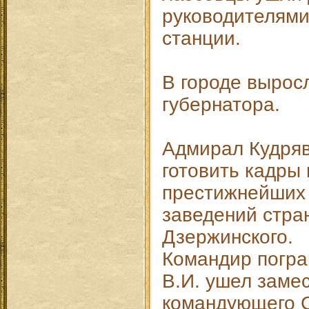
руководителями 
станции.
В городе вырос
губернатора.
Адмирал Кудряв
готовить кадры 
престижнейших 
заведений стр
Дзержинского.
Командир погра
В.И. ушел заме
командующего 