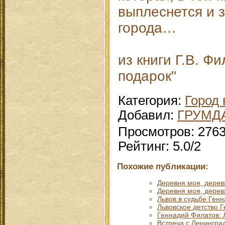
выплеснется и 
города…
из книги Г.В. Ф
подарок"
Категория
:
Город 
Добавил
:
ГРУМД
Просмотров
:
276
Рейтинг
:
5.0
/
2
Похожие публикации:
Деревня моя, деревя
Деревня моя, деревя
Львов в судьбе Ген
Львовское детство 
Геннадий Филатов: 
Встреча с Ленингра