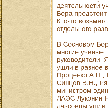
деятельности у
Бора предстоит
Кто-то возьметс
отдельного раз
В Сосновом Бор
многие ученые,
руководители. 
ушли в разное 
Проценко А.Н., 
Синцов В.Н., Ря
министром один
ЛАЭС Луконин Н
лаэсовцы ушли 