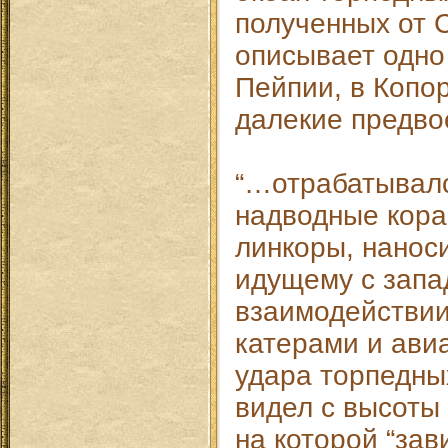
полученных от 
описывает одно
Пейпии, в Копор
далекие предво
“…отрабатывал
надводные кораб
линкоры, нанос
идущему с запад
взаимодействии
катерами и ави
удара торпедны
видел с высоты 
на которой “зав