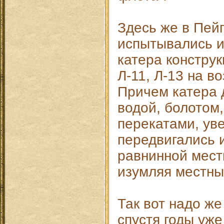
Здесь же в Пейп
испытывались и
катера констру
Л-11, Л-13 на в
Причем катера 
водой, болотом
перекатами, ув
передвигались 
равнинной мест
изумляя местны
Так вот надо же
спустя годы уже