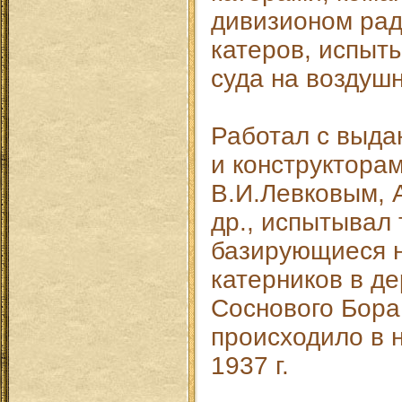
дивизионом ра
катеров, испыт
суда на воздуш
Работал с выд
и конструкторам
В.И.Левковым, 
др., испытывал
базирующиеся н
катерников в де
Соснового Бора.
происходило в 
1937 г.