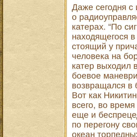
Даже сегодня с
о радиоуправл
катерах. “По си
находящегося в
стоящий у прича
человека на бор
катер выходил 
боевое маневр
возвращался в б
Вот как Никити
всего, во время
еще и беспреце
по перегону св
океан торпедны