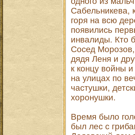
одного из мальч
Сабельникева, 
горя на всю де
появились перв
инвалиды. Кто б
Сосед Морозов,
дядя Леня и др
к концу войны и
на улицах по в
частушки, детск
хоронушки.
Время было гол
был лес с гриба