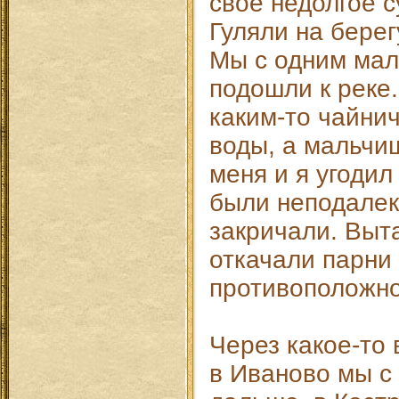
свое недолгое 
Гуляли на берег
Мы с одним мал
подошли к реке.
каким-то чайни
воды, а мальчи
меня и я угодил
были неподалеку
закричали. Выт
откачали парни 
противоположн
Через какое-то
в Иваново мы с