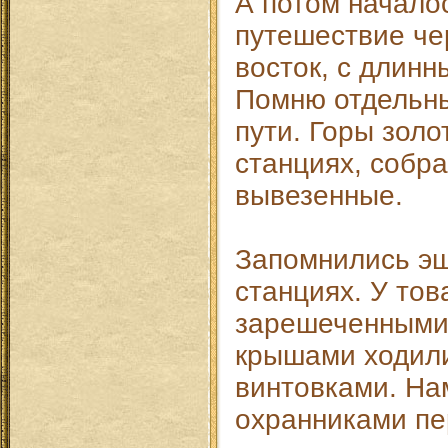
А потом начало
путешествие че
восток, с длин
Помню отдельны
пути. Горы золо
станциях, собра
вывезенные.
Запомнились эш
станциях. У тов
зарешеченными
крышами ходили
винтовками. На
охранниками пе