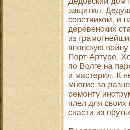
Дедовский дом 
защитил. Дедуш
советчиком, и н
деревенских ст
из грамотнейших
японскую войну 
Порт-Артуре. Х
по Волге на пар
и мастерил. К 
многие за разн
ремонту инстру
плел для своих 
снасти из пруть