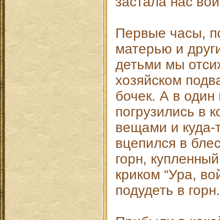
застала нас вой
Первые часы, п
матерью и друг
детьми мы отси
хозяйском подв
бочек. А в один
погрузились в к
вещами и куда-т
вцепился в бле
горн, купленный
криком “Ура, во
подудеть в горн.