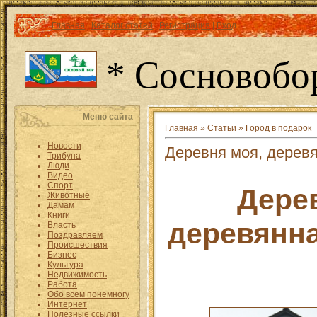
Главная
|
Каталог статей
|
Регистрация
|
Вход
* Сосновобо
Меню сайта
Главная
»
Статьи
»
Город в подарок
Новости
Деревня моя, деревя
Трибуна
Люди
Видео
Спорт
Дере
Животные
Дамам
Книги
деревянна
Власть
Поздравляем
Происшествия
Бизнес
Культура
Недвижимость
Работа
Обо всем понемногу
Интернет
Полезные ссылки