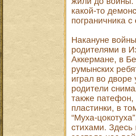
жили до войны
какой-то демон
пограничника с 
Накануне войны
родителями в И
Аккермане, в Б
румынских ребя
играл во дворе 
родители снимал
также патефон,
пластинки, в то
“Муха-цокотуха”
стихами. Здесь 