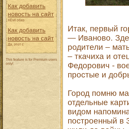
Как добавить
новость на сайт
XEvil обхо
Итак, первый го
Как добавить
— Иваново. Зде
новость на сайт
Да, этот с
родители – мат
– ткачиха и оте
This feature is for Premium users
Федорович - в
only!
простые и добр
Город помню м
отдельные карт
видом напомина
построенный в 3