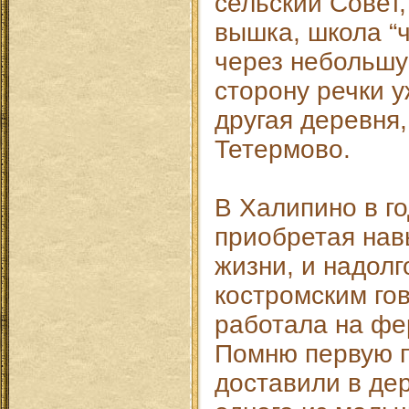
сельский Совет,
вышка, школа “ч
через небольшу
сторону речки у
другая деревня
Тетермово.
В Халипино в го
приобретая нав
жизни, и надолг
костромским го
работала на фе
Помню первую п
доставили в де