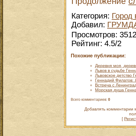
Продолжение
с
Категория
:
Город 
Добавил
:
ГРУМД
Просмотров
:
351
Рейтинг
:
4.5
/
2
Похожие публикации:
Деревня моя, деревя
Львов в судьбе Ген
Львовское детство 
Геннадий Филатов: 
Встреча с Ленингра
Морская душа Генн
Всего комментариев
:
0
Добавлять комментарии м
пол
[
Регис