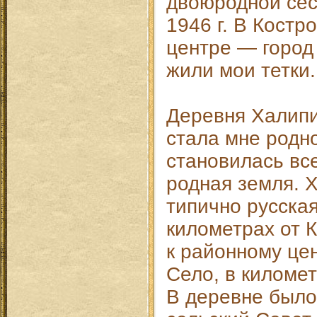
двоюродной сес
1946 г. В Костр
центре — город
жили мои тетки.
Деревня Халипи
стала мне родно
становилась вс
родная земля. 
типично русская
километрах от 
к районному цен
Село, в километ
В деревне было