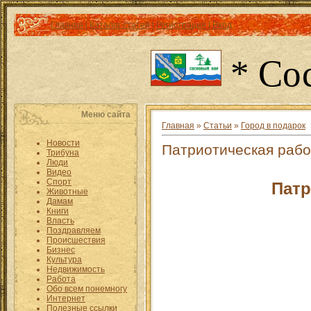
Главная
|
Каталог статей
|
Регистрация
|
Вход
* Со
Меню сайта
Главная
»
Статьи
»
Город в подарок
Новости
Патриотическая рабо
Трибуна
Люди
Видео
Спорт
Патр
Животные
Дамам
Книги
Власть
Поздравляем
Происшествия
Бизнес
Культура
Недвижимость
Работа
Обо всем понемногу
Интернет
Полезные ссылки