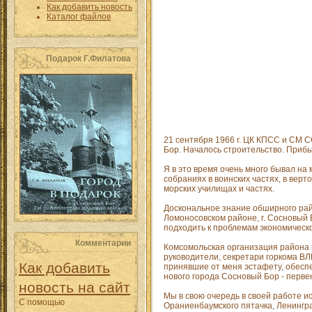
Как добавить новость
Каталог файлов
Подарок Г.Филатова
21 сентября 1966 г. ЦК КПСС и СМ 
Бор. Началось строительство. Приб
Я в это время очень много бывал на
собраниях в воинских частях, в вер
морских училищах и частях.
Доскональное знание обширного рай
Ломоносовском районе, г. Сосновый 
подходить к проблемам экономическо
Комментарии
Комсомольская организация района р
руководители, секретари горкома ВЛ
Как добавить
принявшие от меня эстафету, обеспе
нового города Сосновый Бор - перве
новость на сайт
Мы в свою очередь в своей работе и
С помощью
Ораниенбаумского пятачка, Ленингра