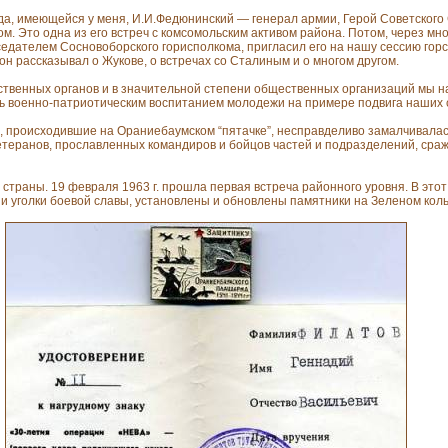
а, имеющейся у меня, И.И.Федюнинский — генерал армии, Герой Советского 
 Это одна из его встреч с комсомольским активом района. Потом, через мног
дседателем Сосновоборского горисполкома, пригласил его на нашу сессию го
он рассказывал о Жукове, о встречах со Сталиным и о многом другом.
рственных органов и в значительной степени общественных организаций мы н
сь военно-патриотическим воспитанием молодежи на примере подвига наших 
, происходившие на Ораниебаумском “пятачке”, несправделиво замалчивалас
етеранов, прославленных командиров и бойцов частей и подразделений, ср
 страны. 19 февраля 1963 г. прошла первая встреча районного уровня. В этот
и уголки боевой славы, установлены и обновлены памятники на Зеленом кол