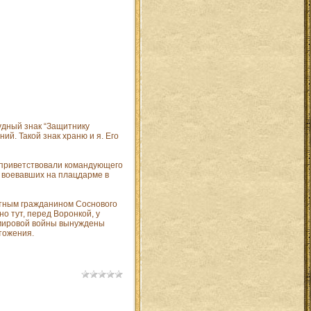
удный знак “Защитнику
ий. Такой знак храню и я. Его
 приветствовали командующего
 воевавших на плацдарме в
етным гражданином Соснового
о тут, перед Воронкой, у
 мировой войны вынуждены
чтожения.