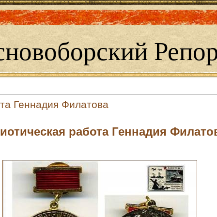
сновоборский Репор
та Геннадия Филатова
иотическая работа Геннадия Филато