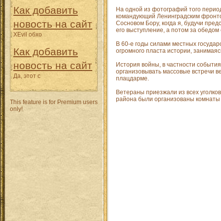
Как добавить
На одной из фотографий того период
командующий Ленинградским фронтом.
новость на сайт
Сосновом Бору, когда я, будучи пре
его выступление, а потом за обедом 
XEvil обхо
В 60-е годы силами местных госуда
Как добавить
огромного пласта истории, занимая
новость на сайт
История войны, в частности события
организовывать массовые встречи в
Да, этот с
плацдарме.
Ветераны приезжали из всех уголков
района были организованы комнаты 
This feature is for Premium users
only!