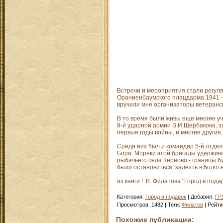
Встречи и мероприятия стали регуля
Ораниенбаумского плацдарма 1941 — 1
вручили мне организаторы ветеранск
В то время были живы еще многие у
8-й ударной армии В.И.Щербакова, 
первые годы войны, и многие другие.
Среди них был и командир 5-й отде
Бора. Моряки этой бригады удержива
рыбачьего села Керново - границы 
были остановиться, залезть в болотн
из книги Г.В. Филатова "Город в пода
Категория
:
Город в подарок
|
Добавил
:
ГР
Просмотров
:
1482
|
Теги
:
Филатов
|
Рейти
Похожие публикации: