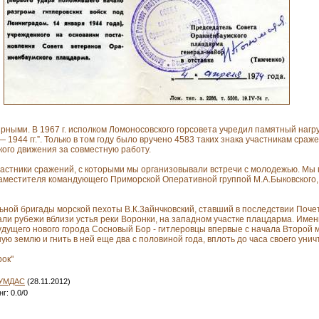
рными. В 1967 г. исполком Ломоносовского горсовета учредил памятный нагр
944 гг.”. Только в том году было вручено 4583 таких знака участникам сражен
ого движения за совместную работу.
частники сражений, с которыми мы организовывали встречи с молодежью. Мы
заместителя командующего Приморской Оперативной группой М.А.Быковского,
льной бригады морской пехоты В.К.3айнчковский, ставший в последствии Поч
ли рубежи вблизи устья реки Воронки, на западном участке плацдарма. Именн
будущего нового города Сосновый Бор - гитлеровцы впервые с начала Второй
ую землю и гнить в ней еще два с половиной года, вплоть до часа своего уни
рок"
УМДАС
(28.11.2012)
нг
:
0.0
/
0