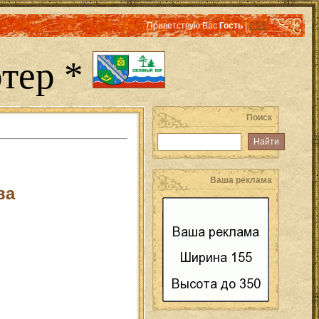
Приветствую Вас
Гость
|
RSS
тер *
Поиск
Ваша реклама
ва