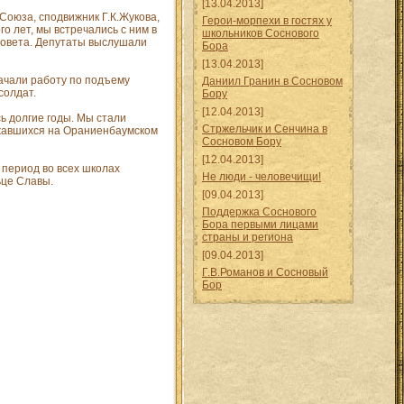
[13.04.2013]
Союза, сподвижник Г.К.Жукова,
Герои-морпехи в гостях у
о лет, мы встречались с ним в
школьников Соснового
рсовета. Депутаты выслушали
Бора
[13.04.2013]
ачали работу по подъему
Даниил Гранин в Сосновом
солдат.
Бору
[12.04.2013]
ь долгие годы. Мы стали
Стржельчик и Сенчина в
ажавшихся на Ораниенбаумском
Сосновом Бору
[12.04.2013]
 период во всех школах
Не люди - человечищи!
ьце Славы.
[09.04.2013]
Поддержка Соснового
Бора первыми лицами
страны и региона
[09.04.2013]
Г.В.Романов и Сосновый
Бор