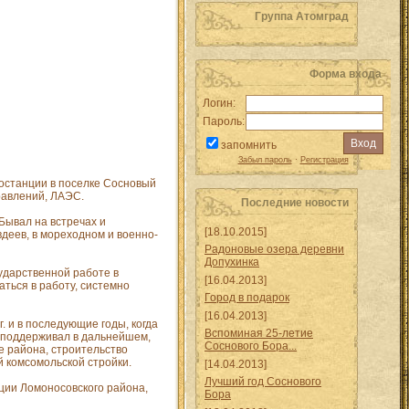
Группа Атомград
Форма входа
Логин:
Пароль:
запомнить
Забыл пароль
·
Регистрация
останции в поселке Сосновый
равлений, ЛАЭС.
Последние новости
Бывал на встречах и
[18.10.2015]
вдеев, в мореходном и военно-
Радоновые озера деревни
Допухинка
ударственной работе в
[16.04.2013]
аться в работу, системно
Город в подарок
[16.04.2013]
. и в последующие годы, когда
Вспоминая 25-летие
я поддерживал в дальнейшем,
Соснового Бора...
е района, строительство
й комсомольской стройки.
[14.04.2013]
Лучший год Соснового
ции Ломоносовского района,
Бора