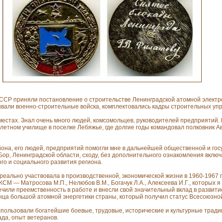
СССР приняли постановление о строительстве Ленинградской атомной электр
ывали военно-строительные войска, комплектовались кадры строительных уп
 местах. Знал очень много людей, комсомольцев, руководителей предприятий. 
толетном училище в поселке Лебяжье, где долгие годы командовал полковник А
она, его людей, предприятий помогли мне в дальнейшей общественной и гос
Бор, Ленинградской области, сходу, без дополнительного ознакомления включ
го и социального развития региона.
еально участвовала в производственной, экономической жизни в 1960-1967 гг
КСМ — Матросова М.П., Нелюбов В.М., Богачук Л.А., Алексеева И.Г., которых 
чили преемственность в работе и внесли свой значительный вклад в развити
нца большой атомной энергетики страны, который получил статус Всесоюзно
спользовали богатейшие боевые, трудовые, исторические и культурные тради
да, опыт ветеранов.