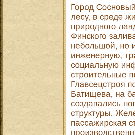
Город Сосновый
лесу, в среде ж
природного лан
Финского залива
небольшой, но 
инженерную, тр
социальную инф
строительные п
Главсецстроя п
Батищева, на б
создавались но
структуры. Жел
пассажирская с
производствен