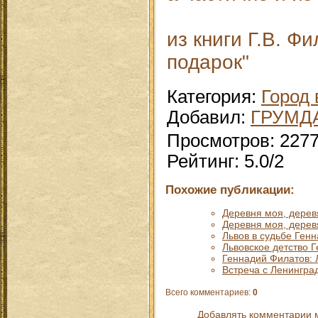
из книги Г.В. Ф
подарок"
Категория
:
Город 
Добавил
:
ГРУМД
Просмотров
:
227
Рейтинг
:
5.0
/
2
Похожие публикации:
Деревня моя, деревя
Деревня моя, деревя
Львов в судьбе Ген
Львовское детство 
Геннадий Филатов: 
Встреча с Ленингра
Всего комментариев
:
0
Добавлять комментарии м