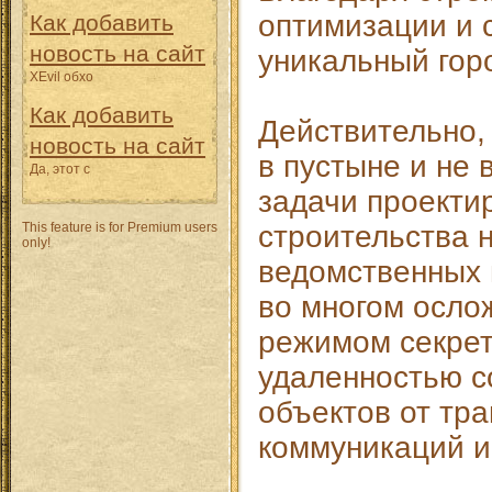
оптимизации и с
Как добавить
новость на сайт
уникальный гор
XEvil обхо
Как добавить
Действительно,
новость на сайт
в пустыне и не 
Да, этот с
задачи проекти
This feature is for Premium users
строительства 
only!
ведомственных 
во многом осло
режимом секрет
удаленностью 
объектов от тр
коммуникаций и 