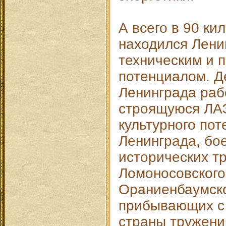
А всего в 90 ки
находился Ленин
техническим и
потенциалом. Д
Ленинграда раб
строящуюся ЛАЭ
культурного по
Ленинграда, бо
исторических т
Ломоносовского
Ораниенбаумско
прибывающих с 
страны тружени