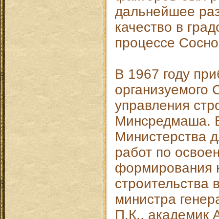
дальнейшее раз
качество в гра
процессе Сосн
В 1967 году пр
организуемого 
управления стр
Минсредмаша. 
Министерства д
работ по освое
формирования н
строительства в
министра генер
П.К., академик 