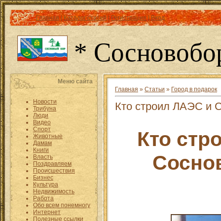
Главная
|
Каталог статей
|
Регистрация
|
Вход
* Сосновобо
Меню сайта
Главная
»
Статьи
»
Город в подарок
Новости
Кто строил ЛАЭС и 
Трибуна
Люди
Видео
Спорт
Кто стр
Животные
Дамам
Книги
Сосно
Власть
Поздравляем
Происшествия
Бизнес
Культура
Недвижимость
Работа
Обо всем понемногу
Интернет
Полезные ссылки