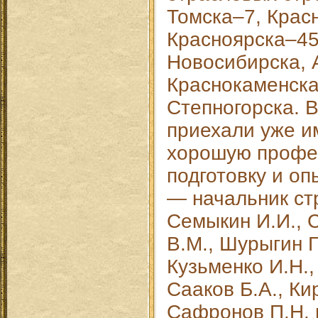
Томска–7, Крас
Красноярска–45
Новосибирска, 
Краснокаменска
Степногорска. 
приехали уже и
хорошую профе
подготовку и оп
— начальник стр
Семыкин И.И., С
В.М., Шурыгин Г.
Кузьменко И.Н.,
Сааков Б.А., Ки
Сафронов П.Н. и