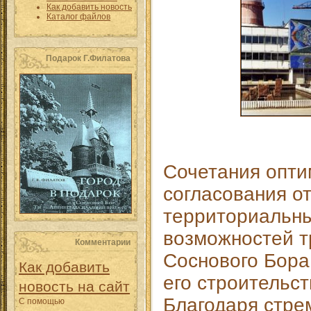
Как добавить новость
Каталог файлов
Подарок Г.Филатова
Сочетания опти
согласования о
территориальны
возможностей т
Комментарии
Соснового Бора
Как добавить
его строительст
новость на сайт
Благодаря стре
С помощью