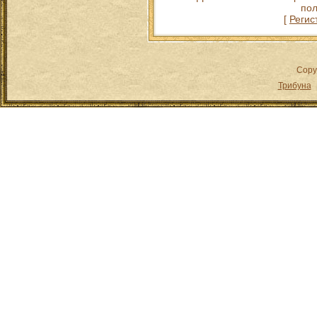
пол
[
Регис
Copy
Трибуна