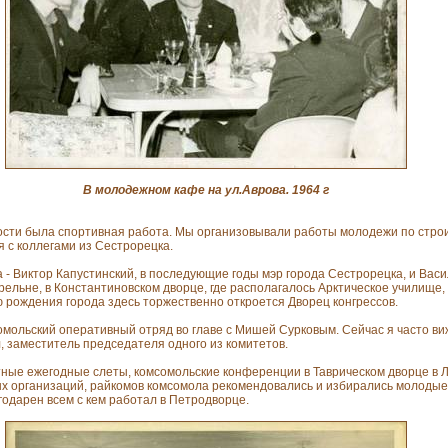
В молодежном кафе на ул.Аврова. 1964 г
сти была спортивная работа. Мы организовывали работы молодежи по строит
 с коллегами из Сестрорецка.
- Виктор Капустинский, в последующие годы мэр города Сестрорецка, и Вас
рельне, в Константиновском дворце, где располагалось Арктическое училище,
 рождения города здесь торжественно откроется Дворец конгрессов.
мольский оперативный отряд во главе с Мишей Сурковым. Сейчас я часто ви
, заместитель председателя одного из комитетов.
ные ежегодные слеты, комсомольские конференции в Таврическом дворце в Л
ых организаций, райкомов комсомола рекомендовались и избирались молоды
годарен всем с кем работал в Петродворце.