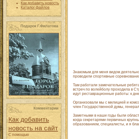
Как добавить новость
Каталог файлов
Подарок Г.Филатова
Знакомым для меня видом деятельно
проводили спортивные соревнования
Там работали замечательные ребята 
встреч по волейболу проходила в Ст
идут реставрационные работы: к дню
Организовали мы с милицией и комсо
член Государственной думы, генерал
Комментарии
Заметными в наши годы были област
Как добавить
когда секретарями первичных крупн
образованием, специалисты, и я бла
новость на сайт
С помощью