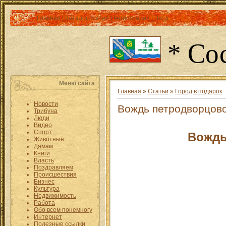
Главная
|
Каталог статей
|
Регистрация
|
Вход
* Со
Меню сайта
Главная
»
Статьи
»
Город в подарок
Новости
Вождь петродворцово
Трибуна
Люди
Видео
Спорт
Вождь
Животные
Дамам
Книги
Власть
Поздравляем
Происшествия
Бизнес
Культура
Недвижимость
Работа
Обо всем понемногу
Интернет
Полезные ссылки