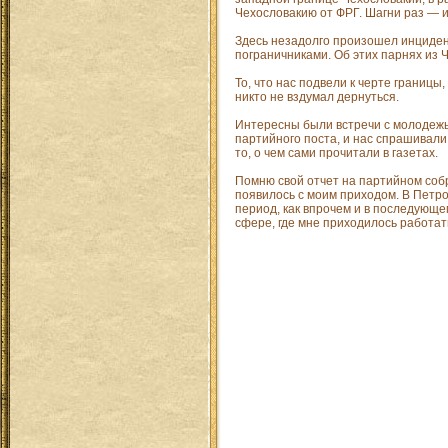
Чехословакию от ФРГ. Шагни раз — и
Здесь незадолго произошел инцидент
пограничниками. Об этих парнях из Ч
То, что нас подвели к черте границы
никто не вздумал дернуться.
Интересны были встречи с молодежь
партийного поста, и нас спрашивали
то, о чем сами прочитали в газетах.
Помню свой отчет на партийном собр
появилось с моим приходом. В Петрод
период, как впрочем и в последующем
сфере, где мне приходилось работат