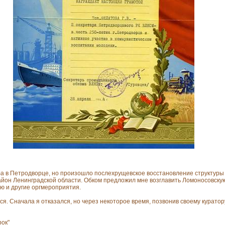
ьба в Петродворце, но произошло послехрущевское восстановление структур
йон Ленинградской области. Обком предложил мне возглавить Ломоносовску
 и другие оргмероприятия.
ся. Сначала я отказался, но через некоторое время, позвонив своему куратор
рок"