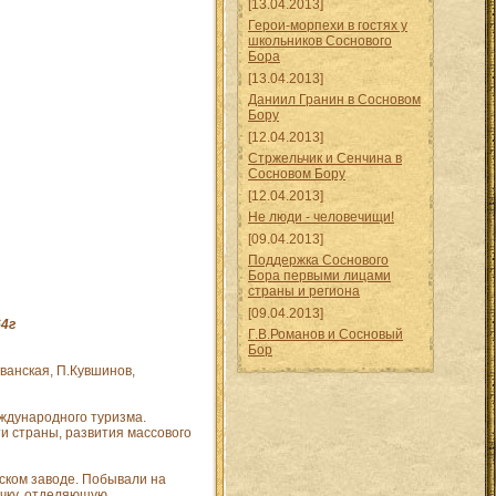
[13.04.2013]
Герои-морпехи в гостях у
школьников Соснового
Бора
[13.04.2013]
Даниил Гранин в Сосновом
Бору
[12.04.2013]
Стржельчик и Сенчина в
Сосновом Бору
[12.04.2013]
Не люди - человечищи!
[09.04.2013]
Поддержка Соснового
Бора первыми лицами
страны и региона
[09.04.2013]
4г
Г.В.Романов и Сосновый
Бор
еванская, П.Кувшинов,
еждународного туризма.
и страны, развития массового
ском заводе. Побывали на
ечку, отделяющую