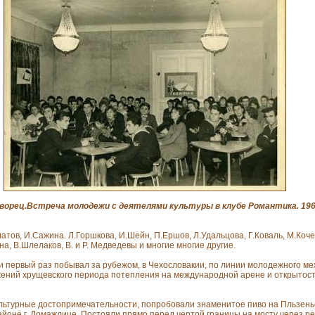
орец.Встреча молодежи с деятелями культуры в клубе Романтика. 196
атов, И.Сажина. Л.Горшкова, И.Шейн, П.Ершов, Л.Удальцова, Г.Коваль, М.Коч
на, В.Шлелаков, В. и Р. Медведевы и многие многие другие.
жи первый раз побывал за рубежом, в Чехословакии, по линии молодежного м
жений хрущевского периода потепления на международной арене и открытост
ультурные достопримечательности, попробовали знаменитое пиво на Пльзень
айоне г. Домажлице. Постояли прямо перед чертой границы на мосту через р