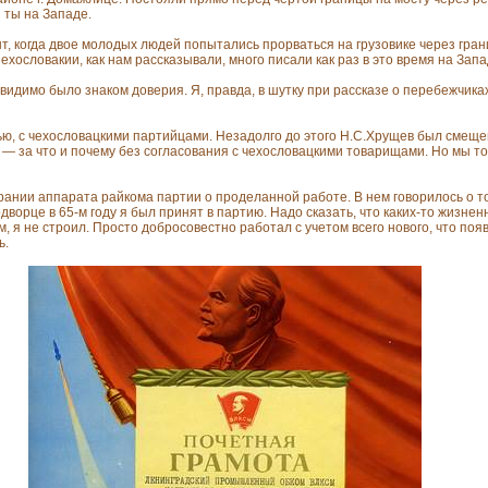
 ты на Западе.
, когда двое молодых людей попытались прорваться на грузовике через гра
ехословакии, как нам рассказывали, много писали как раз в это время на Запа
, видимо было знаком доверия. Я, правда, в шутку при рассказе о перебежчик
ю, с чехословацкими партийцами. Незадолго до этого Н.С.Хрущев был смещен
 — за что и почему без согласования с чехословацкими товарищами. Но мы то
ании аппарата райкома партии о проделанной работе. В нем говорилось о то
ворце в 65-м году я был принят в партию. Надо сказать, что каких-то жизнен
, я не строил. Просто добросовестно работал с учетом всего нового, что поя
ь.