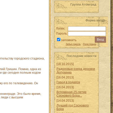
Группа Атомград
Форма входа
Логин:
Пароль:
запомнить
Забыл пароль
·
Регистрация
Последние новости
ельству городского стадиона,
[18.10.2015]
Радоновые озера деревни
илий Гришин. Помню, одна из
Допухинка
 и где сегодня полным ходом
[16.04.2013]
Город в подарок
жу его по телевидению. Он
[16.04.2013]
Вспоминая 25-летие
енинграде. Это было время,
Соснового Бора...
е люди с высшим
[14.04.2013]
Лучший год Соснового
Бора