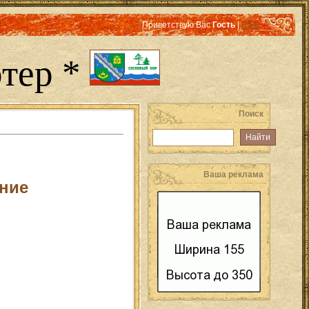
Приветствую Вас
Гость
|
RSS
тер *
Поиск
Ваша реклама
ние