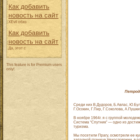
Как добавить
новость на сайт
XEvil обхо
Как добавить
новость на сайт
Да, этот с
This feature is for Premium users
only!
Петродв
Среди них В.Дудоров, Б.Авлас, Ю.Бул
Г.Осокин, Г.Пир, Г.Соколова, А.Пушки
В ноябре 1964г. я с группой молоде
Система “Спутник” — одно из дости
туризма.
Мы посетили Прагу, осмотрели ее к
западной границе Чехословакии, в р