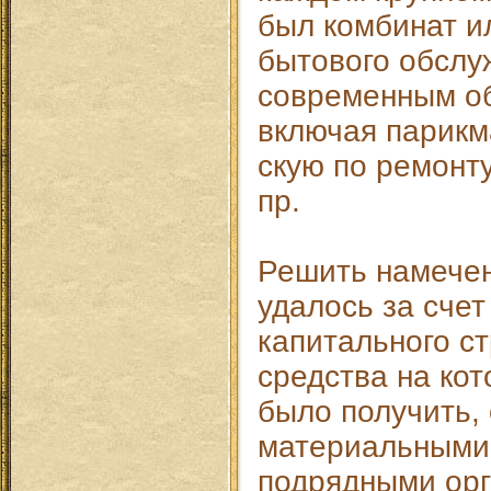
был комбинат и
бытового обслу
современным о
включая парикм
скую по ремонту
пр.
Решить намече
удалось за сче
капитального с
средства на ко
было получить,
материальными
подрядными орг