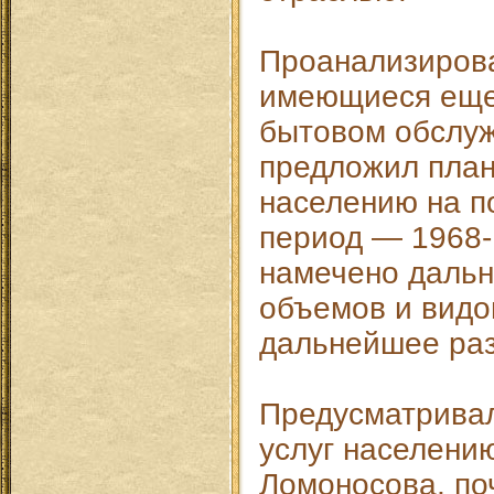
Проанализирова
имеющиеся еще
бытовом обслуж
предложил план
населению на 
период — 1968-
намечено даль
объемов и видов
дальнейшее раз
Предусматрива
услуг населени
Ломоносова, по