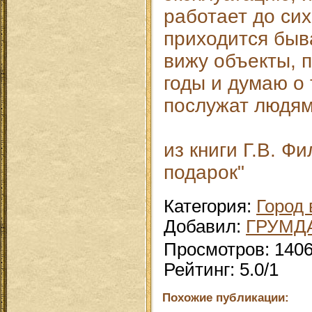
работает до сих
приходится быва
вижу объекты, 
годы и думаю о 
послужат людям.
из книги Г.В. Ф
подарок"
Категория
:
Город 
Добавил
:
ГРУМД
Просмотров
:
140
Рейтинг
:
5.0
/
1
Похожие публикации: