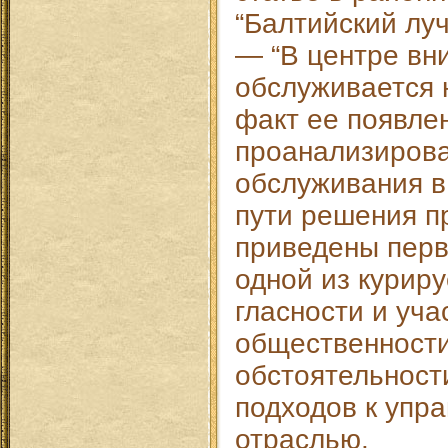
“Балтийский луч
— “В центре вн
обслуживается 
факт ее появлен
проанализирова
обслуживания в
пути решения п
приведены перв
одной из курир
гласности и уча
общественности
обстоятельност
подходов к упр
отраслью.