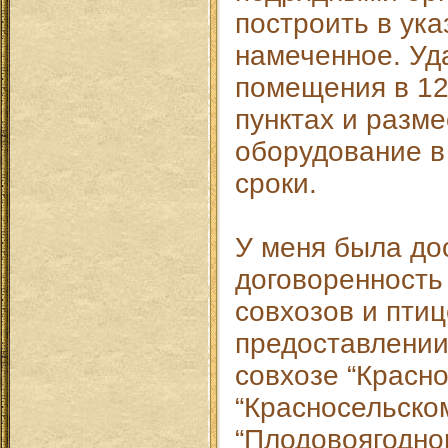
построить в ук
намеченное. Уд
помещения в 12
пунктах и разм
оборудование 
сроки.
У меня была до
договоренность
совхозов и пти
предоставлени
совхозе “Красно
“Красносельском
“Плодовоягодном