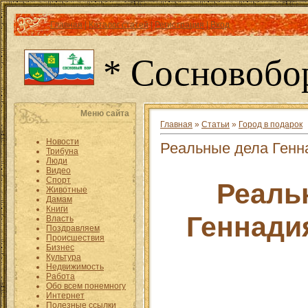
Главная
|
Каталог статей
|
Регистрация
|
Вход
* Сосновобо
Меню сайта
Главная
»
Статьи
»
Город в подарок
Новости
Реальные дела Генн
Трибуна
Люди
Видео
Спорт
Реаль
Животные
Дамам
Книги
Геннади
Власть
Поздравляем
Происшествия
Бизнес
Культура
Недвижимость
Работа
Обо всем понемногу
Интернет
Полезные ссылки