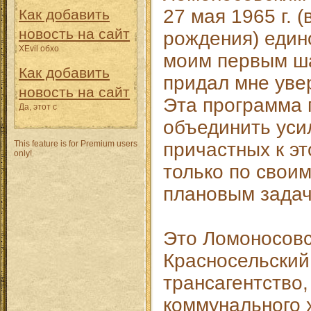
27 мая 1965 г. (
Как добавить
новость на сайт
рождения) един
XEvil обхо
моим первым ша
Как добавить
придал мне уве
новость на сайт
Эта программа 
Да, этот с
объединить уси
This feature is for Premium users
причастных к эт
only!
только по свои
плановым задач
Это Ломоносовс
Красносельский
трансагентство
коммунального 