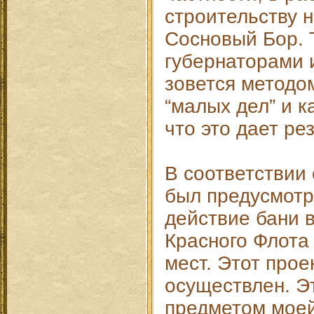
строительству н
Сосновый Бор. 
губернаторами 
зовется методо
“малых дел” и к
что это дает ре
В соответствии
был предусмотре
действие бани в
Красного Флота
мест. Этот прое
осуществлен. Э
предметом моей