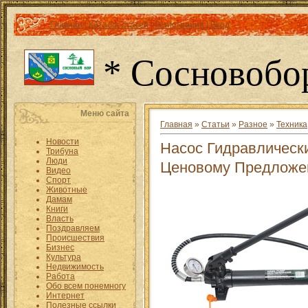
Главная
|
Каталог статей
|
Регистрация
|
Вход
* Сосновобо
Меню сайта
Главная
»
Статьи
»
Разное
»
Техника
Новости
Насос Гидравлическ
Трибуна
Люди
Ценовому Предложе
Видео
Спорт
Животные
Дамам
Книги
Власть
Поздравляем
Происшествия
Бизнес
Культура
Недвижимость
Работа
Обо всем понемногу
Интернет
Полезные ссылки