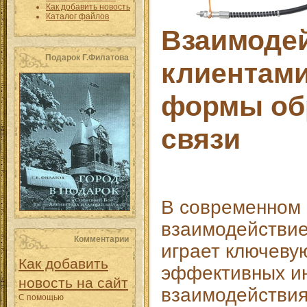
Как добавить новость
Каталог файлов
Взаимодей
Подарок Г.Филатова
клиентами
формы об
связи
В современном 
взаимодействие
Комментарии
играет ключеву
Как добавить
эффективных ин
новость на сайт
взаимодействи
С помощью