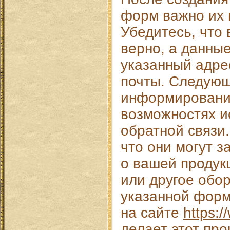
форм важно их 
Убедитесь, что 
верно, а данны
указанный адре
почты. Следующ
информировани
возможностях 
обратной связи
что они могут з
о вашей продукц
или другое обо
указанной форм
на сайте
https:
делает этот про