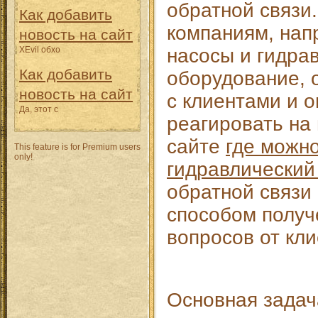
обратной связи
Как добавить
компаниям, на
новость на сайт
XEvil обхо
насосы и гидра
Как добавить
оборудование, 
новость на сайт
с клиентами и 
Да, этот с
реагировать на 
сайте
где можн
This feature is for Premium users
only!
гидравлический
обратной связи
способом получ
вопросов от кли
Основная задач