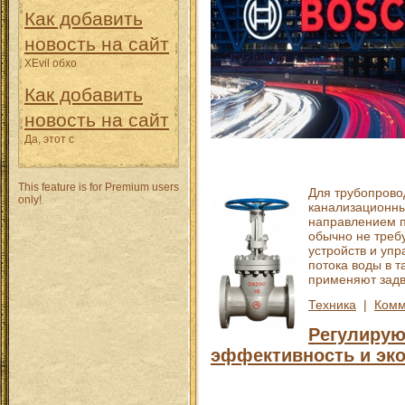
Как добавить
новость на сайт
XEvil обхо
Как добавить
новость на сайт
Да, этот с
This feature is for Premium users
Для трубопрово
only!
канализационны
направлением п
обычно не треб
устройств и уп
потока воды в 
применяют задв
Техника
|
Комм
Регулирую
эффективность и эк