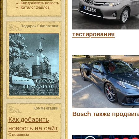
Как добавить новость
Каталог файлов
Подарок Г.Филатова
тестирования
Комментарии
Bosch также продвиг
Как добавить
новость на сайт
С помощью