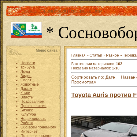
Главная
|
Каталог статей
|
Регистрация
|
Вход
* Сосновобо
Меню сайта
Главная
»
Статьи
»
Разное
» Техника
Новости
В категории материалов
:
102
Трибуна
Показано материалов
:
1-10
Люди
Видео
Сортировать по
:
Дате
·
Назван
Спорт
Просмотрам
Животные
Дамам
Книги
Toyota Auris против F
Власть
Поздравляем
Происшествия
Бизнес
Культура
Недвижимость
Работа
Обо всем понемногу
Интернет
Полезные ссылки