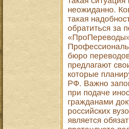
такая ситуация
неожиданно. Ко
такая надобнос
обратиться за 
«ПроПереводы»
Профессиональ
бюро переводов
предлагают сво
которые планир
РФ. Важно запом
при подаче ино
гражданами док
российских вуз
является обяза