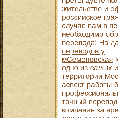
претендуете по
жительство и о
российское гра
случае вам в п
необходимо обр
перевода! На 
переводов у
мСеменовская
«
одно из самых 
территории Мос
аспект работы 
профессиональ
точный перевод
компания за вр