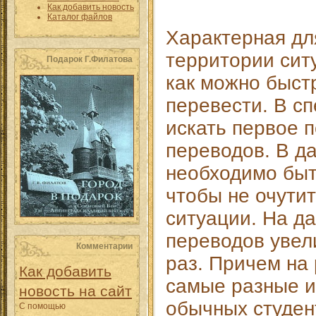
Как добавить новость
Каталог файлов
Характерная дл
территории сит
Подарок Г.Филатова
как можно быст
перевести. В с
искать первое 
переводов. В д
необходимо быт
чтобы не очутит
ситуации. На д
переводов увел
Комментарии
раз. Причем на
Как добавить
самые разные и
новость на сайт
обычных студен
С помощью