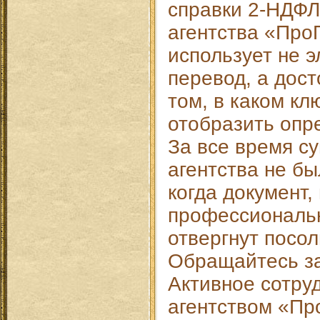
справки 2-НДФЛ
агентства «Пр
использует не 
перевод, а дос
том, в каком кл
отобразить опр
За все время с
агентства не бы
когда документ
профессиональн
отвергнут посол
Обращайтесь з
Активное сотру
агентством «П