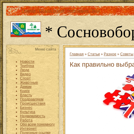
Главная
|
Каталог статей
|
Регистрация
|
Вход
* Сосновобо
Меню сайта
Главная
»
Статьи
»
Разное
»
Советы
Новости
Как правильно выбр
Трибуна
Люди
Видео
Спорт
Животные
Дамам
Книги
Власть
Поздравляем
Происшествия
Бизнес
Культура
Недвижимость
Работа
Обо всем понемногу
Интернет
Полезные ссылки