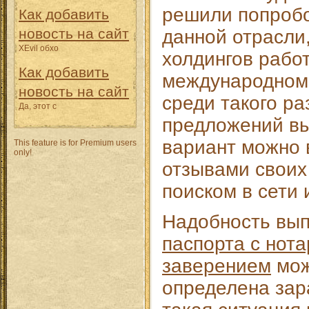
решили попробо
Как добавить
новость на сайт
данной отрасли
XEvil обхо
холдингов рабо
Как добавить
международном
новость на сайт
среди такого р
Да, этот с
предложений в
вариант можно 
This feature is for Premium users
only!
отзывами своих
поиском в сети 
Надобность вы
паспорта с нот
заверением
мож
определена зар