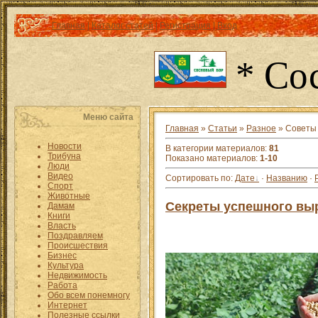
Главная
|
Каталог статей
|
Регистрация
|
Вход
* Со
Меню сайта
Главная
»
Статьи
»
Разное
» Советы
Новости
В категории материалов
:
81
Трибуна
Показано материалов
:
1-10
Люди
Видео
Сортировать по
:
Дате
·
Названию
·
Спорт
Животные
Секреты успешного выр
Дамам
Книги
Власть
Поздравляем
Происшествия
Бизнес
Культура
Недвижимость
Работа
Обо всем понемногу
Интернет
Полезные ссылки