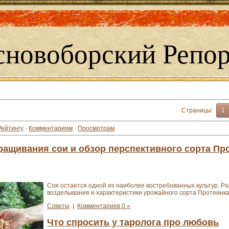
сновоборский Репор
Страницы
:
1
Рейтингу
·
Комментариям
·
Просмотрам
ащивания сои и обзор перспективного сорта Пр
Соя остается одной из наиболее востребованных культур. Р
возделывания и характеристики урожайного сорта Протеинка
Советы
|
Комментариев 0 »
Что спросить у таролога про любовь