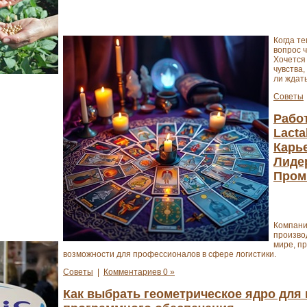
Когда т
вопрос ч
Хочется 
чувства,
ли ждать
Советы
Рабо
Lacta
Карь
Лиде
Пром
Компания
произво
мире, п
возможности для профессионалов в сфере логистики.
Советы
|
Комментариев 0 »
Как выбрать геометрическое ядро дл