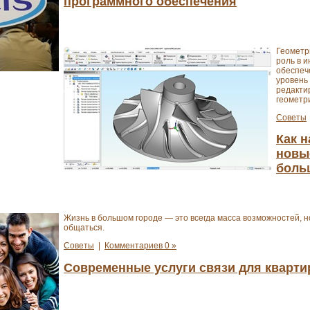
программного обеспечения
Геометр
роль в 
обеспеч
уровень
редакти
геометр
Советы
Как н
новы
боль
Жизнь в большом городе — это всегда масса возможностей, н
общаться.
Советы
|
Комментариев 0 »
Современные услуги связи для кварти