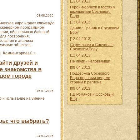
[13.04.2013]
Герои-морпехи в гостях у
школьников Соснового
08.08.2025
Бора
[13.04.2013]
ическое ядро играет ключевую
инженерном программном
Даниил Гранин в Сосновом
ении, обеспечивая базовый
Бору
 для построения,
[12.04.2013]
рования и анализа
Стржельчик и Сенчина в
ических объектов.
Сосновом Бору
|
Комментариев 0 »
[12.04.2013]
Не люди - человечищи!
айти друзей и
[09.04.2013]
е знакомства в
Поддержка Соснового
шом городе
Бора первыми лицами
страны и региона
[09.04.2013]
15.07.2025
Г.В.Романов и Сосновый
о и испытание на умение
Бор
ры: что выбрать?
24.01.2025