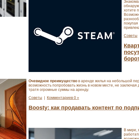
Знакомая
обнаруж
хотите 
Возможн
разнооб
покупая
привлек
Советы
Квар
посут
боро
Очевидное преимущество
в аренде жилья на небольшой пер
возможность попробовать жизнь в новом месте, не заключая 
тратя огромные суммы на аренду.
Советы
|
Комментариев 0 »
Boosty: как продавать контент по подп
В мире, 
работат
возможн