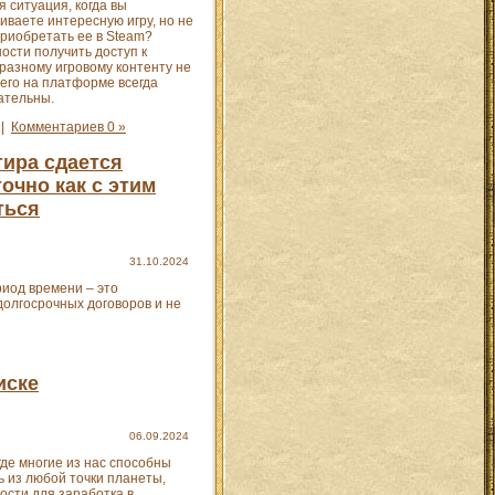
 ситуация, когда вы
иваете интересную игру, но не
приобретать ее в Steam?
ости получить доступ к
разному игровому контенту не
 его на платформе всегда
ательны.
|
Комментариев 0 »
тира сдается
очно как с этим
ться
31.10.2024
иод времени – это
долгосрочных договоров и не
иске
06.09.2024
где многие из нас способны
ь из любой точки планеты,
ости для заработка в