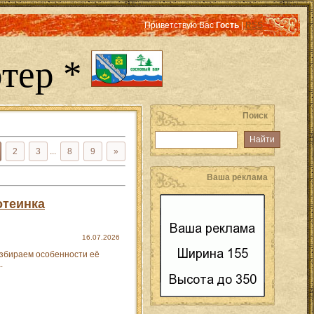
Приветствую Вас
Гость
|
RSS
тер *
Поиск
2
3
...
8
9
»
Ваша реклама
отеинка
16.07.2026
азбираем особенности её
.