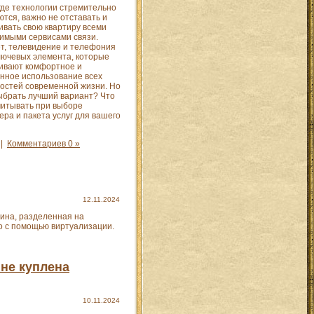
 где технологии стремительно
тся, важно не отставать и
ивать свою квартиру всеми
имыми сервисами связи.
т, телевидение и телефония
лючевых элемента, которые
ивают комфортное и
нное использование всех
остей современной жизни. Но
выбрать лучший вариант? Что
читывать при выборе
ера и пакета услуг для вашего
|
Комментариев 0 »
12.11.2024
ина, разделенная на
го с помощью виртуализации.
 не куплена
10.11.2024