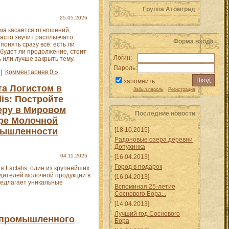
Группа Атомград
25.05.2026
ема касается отношений,
асто звучит расплывчато.
Форма входа
понять сразу всё: есть ли
 будет ли продолжение, стоит
Логин:
 или лучше закрыть тему.
Пароль:
|
Комментариев 0 »
запомнить
та Логистом в
Забыл пароль
·
Регистрация
lis: Постройте
еру в Мировом
Последние новости
ре Молочной
ышленности
[18.10.2015]
Радоновые озера деревни
Допухинка
04.11.2025
[16.04.2013]
Город в подарок
 Lactalis, один из крупнейших
дителей молочной продукции в
[16.04.2013]
редлагает уникальные
Вспоминая 25-летие
Соснового Бора...
[14.04.2013]
Лучший год Соснового
я промышленного
Бора