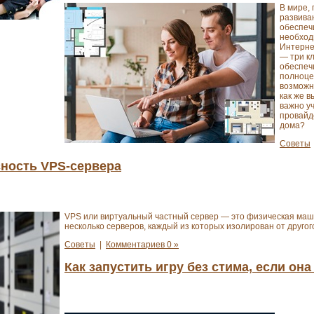
В мире,
развиваю
обеспеч
необход
Интерне
— три к
обеспеч
полноце
возможн
как же 
важно у
провайд
дома?
Советы
сность VPS-сервера
VPS или виртуальный частный сервер — это физическая маш
несколько серверов, каждый из которых изолирован от друго
Советы
|
Комментариев 0 »
Как запустить игру без стима, если она