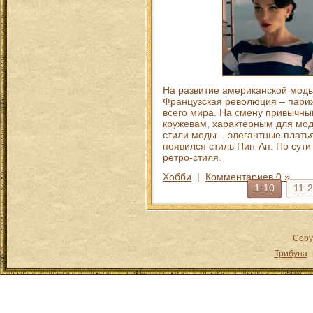
На развитие американской моды
Французская революция – париж
всего мира. На смену привычн
кружевам, характерным для мо
стили моды – элегантные платья
появился стиль Пин-Ап. По сут
ретро-стиля.
Хобби
|
Комментариев 0 »
1-10
11-
Copy
Трибуна