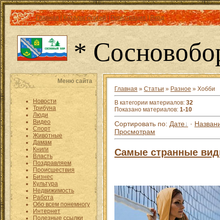
Главная
|
Каталог статей
|
Регистрация
|
Вход
* Сосновобо
Меню сайта
Главная
»
Статьи
»
Разное
» Хобби
Новости
В категории материалов
:
32
Трибуна
Показано материалов
:
1-10
Люди
Видео
Сортировать по
:
Дате
·
Назван
Спорт
Просмотрам
Животные
Дамам
Книги
Самые странные вид
Власть
Поздравляем
Происшествия
Бизнес
Культура
Недвижимость
Работа
Обо всем понемногу
Интернет
Полезные ссылки