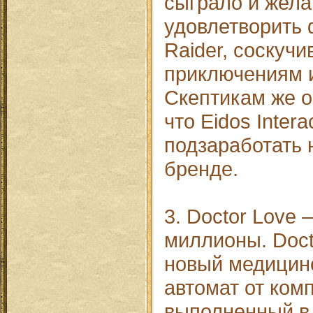
сыграло и жела
удовлетворить
Raider, соскуч
приключениям и
Скептикам же о
что Eidos Inter
подзаработать 
бренде.
3. Doctor Love 
миллионы. Doct
новый медицин
автомат от ком
выполненный в 