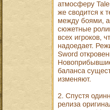
атмосферу Tales
же сводится к 
между боями, а
сюжетные роли
всех игроков, ч
надоедает. Режи
Sword откровен
Новоприбывшие
баланса сущес
изменяют.
2. Спустя один
релиза оригина