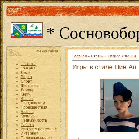
Главная
|
Каталог статей
|
Регистрация
|
Вход
* Сосновобо
Меню сайта
Главная
»
Статьи
»
Разное
»
Хобби
Новости
Игры в стиле Пин Ап
Трибуна
Люди
Видео
Спорт
Животные
Дамам
Книги
Власть
Поздравляем
Происшествия
Бизнес
Культура
Недвижимость
Работа
Обо всем понемногу
Интернет
Полезные ссылки