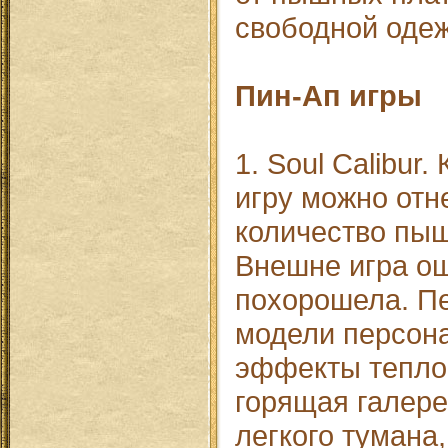
свободной оде
Пин-Ап игры
1. Soul Calibur.
игру можно отн
количество пыш
Внешне игра о
похорошела. П
модели персона
эффекты тепло
горящая галерея
легкого тумана,