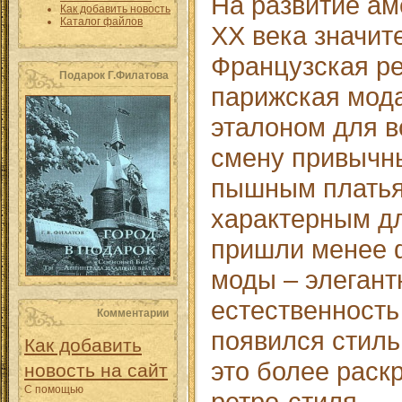
На развитие а
Как добавить новость
Каталог файлов
XX века значит
Французская р
Подарок Г.Филатова
парижская мод
эталоном для в
смену привычн
пышным платья
характерным дл
пришли менее 
моды – элегант
естественность
Комментарии
появился стиль
Как добавить
это более рас
новость на сайт
С помощью
ретро-стиля.