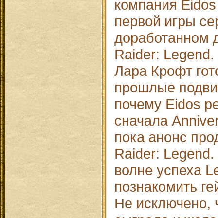
компания Eidos
первой игры се
доработанном 
Raider: Legend
Лара Крофт гот
прошлые подвиг
почему Eidos р
сначала Annive
пока анонс пр
Raider: Legend.
волне успеха L
познакомить ге
Не исключено, 