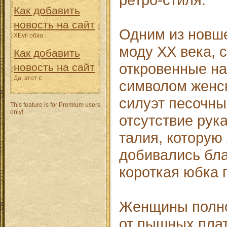
Как добавить
новость на сайт
Одним из новш
XEvil обхо
моду XX века, 
Как добавить
откровенные н
новость на сайт
Да, этот с
символом женск
силуэт песочны
This feature is for Premium users
only!
отсутствие рука
талия, котору
добивались бла
короткая юбка 
Женщины полно
от пышных плат