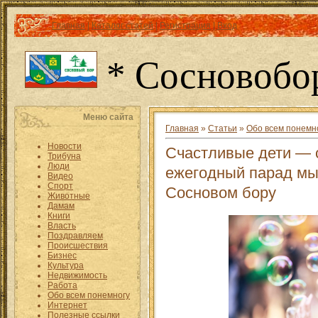
Главная
|
Каталог статей
|
Регистрация
|
Вход
* Сосновобо
Меню сайта
Главная
»
Статьи
»
Обо всем понемн
Новости
Счастливые дети — 
Трибуна
Люди
ежегодный парад мы
Видео
Спорт
Сосновом бору
Животные
Дамам
Книги
Власть
Поздравляем
Происшествия
Бизнес
Культура
Недвижимость
Работа
Обо всем понемногу
Интернет
Полезные ссылки