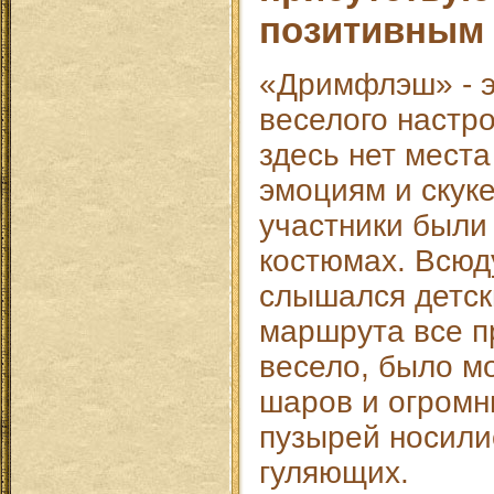
позитивным 
«Дримфлэш» - э
веселого настро
здесь нет мест
эмоциям и скук
участники были
костюмах. Всюд
слышался детск
маршрута все п
весело, было м
шаров и огром
пузырей носили
гуляющих.