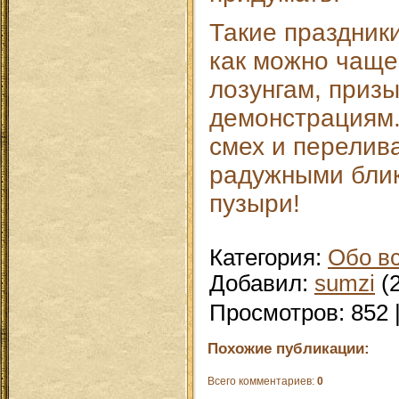
Такие праздник
как можно чаще
лозунгам, приз
демонстрациям.
смех и перели
радужными бли
пузыри!
Категория
:
Обо в
Добавил
:
sumzi
(2
Просмотров
:
852
Похожие публикации:
Всего комментариев
:
0