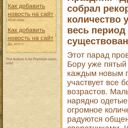
Как добавить
собрал реко
новость на сайт
количество у
XEvil обхо
весь период
Как добавить
новость на сайт
существова
Да, этот с
Этот парад про
This feature is for Premium users
Бору уже пятый 
only!
каждым новым п
участвует все 
возрастов. Маль
нарядно одетые
огромное колич
радуются обще