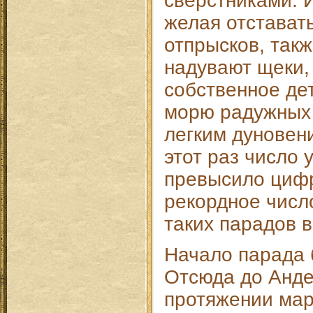
сверстниками. 
желая отставать
отпрысков, так
надувают щеки,
собственное дет
морю радужных
легким дуновен
этот раз число 
превысило цифр
рекордное числ
таких парадов в
Начало парада 
Отсюда до Анде
протяжении мар