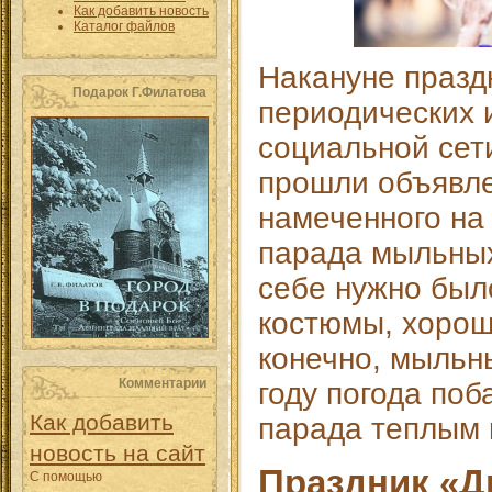
Как добавить новость
Каталог файлов
Накануне празд
Подарок Г.Филатова
периодических 
социальной сет
прошли объявле
намеченного на
парада мыльных
себе нужно был
костюмы, хорош
конечно, мыльн
Комментарии
году погода поб
Как добавить
парада теплым 
новость на сайт
Праздник «
С помощью