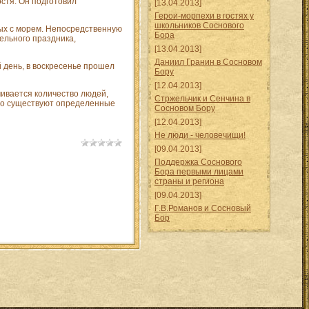
стя. Он подготовил
[13.04.2013]
Герои-морпехи в гостях у
школьников Соснового
ных с морем. Непосредственную
Бора
ельного праздника,
[13.04.2013]
Даниил Гранин в Сосновом
 день, в воскресенье прошел
Бору
[12.04.2013]
чивается количество людей,
Стржельчик и Сенчина в
что существуют определенные
Сосновом Бору
[12.04.2013]
Не люди - человечищи!
[09.04.2013]
Поддержка Соснового
Бора первыми лицами
страны и региона
[09.04.2013]
Г.В.Романов и Сосновый
Бор