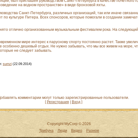
ции, был приглашен руководством Санкт-Петербурга в качестве почетного го
оведение на водном пространстве» в виде бронзовой яхты.
ководства Санкт-Петербурга, различных организаций, так или иначе связан
 по культуре Питера. Всех спонсоров, которые помогали в создании замечат
анято отлично организованным музыкальным фестивалем рока. На следующий
современном мире интерес к парусному спорту постоянно растет. Также увели
не особенно дешевый отдых. Не нужно забывать, что мы все живем на море, 
которые не следует забывать.
л
:
sumzi
(22.09.2014)
обавлять комментарии могут только зарегистрированные пользователи.
[
Регистрация
|
Вход
]
Copyright MyCorp © 2026
Трибуна
Люди
Видео
Разное