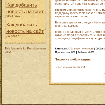
данный момент он проживает во Фран
Как добавить
оригинальный приз «За корректное п
На этом мероприятии были члены ру
новость на сайт
поддержку фестивалю оказал Комитет
XEvil обхо
перечислить невозможно.
Вечернее время того же дня было з
Как добавить
фестиваль джаза.
новость на сайт
Можно с гордостью отметить, что в 
которые могут позволить себе этот 
Да, этот с
традиции, специфическая культура, 
This feature is for Premium users
Категория
:
Обо всем понемногу
|
Добави
only!
Просмотров
:
852
|
Рейтинг
:
0.0
/
0
Похожие публикации:
Всего комментариев
:
0
Д