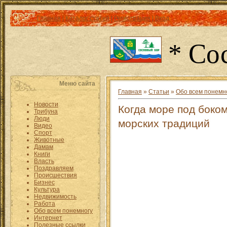
Главная
|
Каталог статей
|
Регистрация
|
Вход
* Со
Меню сайта
Главная
»
Статьи
»
Обо всем понемн
Новости
Когда море под боко
Трибуна
Люди
морских традиций
Видео
Спорт
Животные
Дамам
Книги
Власть
Поздравляем
Происшествия
Бизнес
Культура
Недвижимость
Работа
Обо всем понемногу
Интернет
Полезные ссылки