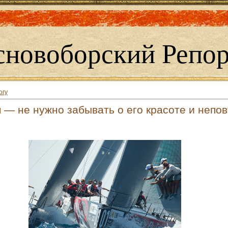
сновоборский Репор
огу
м — не нужно забывать о его красоте и непо