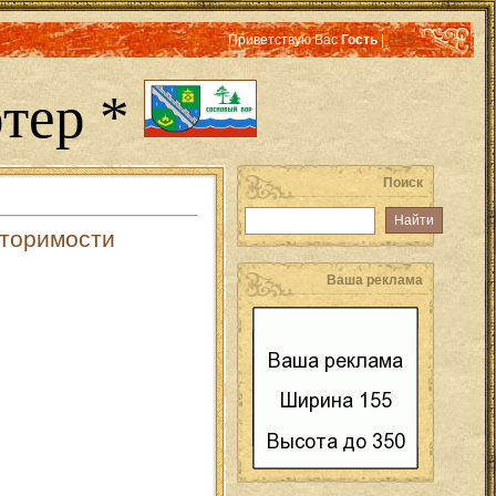
Приветствую Вас
Гость
|
RSS
тер *
Поиск
вторимости
Ваша реклама