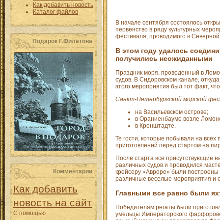
Как добавить новость
Каталог файлов
В начале сентября состоялось откры
первенство в ряду культурных мероп
фестиваля, проводимого в Северной
Подарок Г.Филатова
В этом году удалось соедини
получились неожиданными
Праздник моря, проведенный в Ломон
судов. В Сидоровском канале, откуд
этого мероприятия был тот факт, что
Санкт-Петербургский морской фест
на Васильевском острове;
в Ораниенбауме возле Ломон
в Кронштадте.
Те гости, которые побывали на всех 
приготовлений перед стартом на пир
После старта все присутствующие н
различных судов и проводился маст
Комментарии
крейсеру «Авроре» были построены 
различные веселые мероприятия и с
Как добавить
Главными все равно были ях
новость на сайт
Победителям регаты были приготовл
С помощью
умельцы Императорского фарфоровог