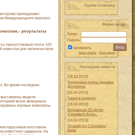
Группа Атомград
, которому принадлежит
нем Международного морского
Форма входа
моносове,- результаты
Логин:
Пароль:
аты присутствовало почти 100
запомнить
ой новостью для организаторов
Забыл пароль
·
Регистрация
Последние новости
[18.10.2015]
Радоновые озера деревни
ех. Во время последних
Допухинка
[16.04.2013]
и выставлены модели
Город в подарок
рриторией возле мемориала
[16.04.2013]
ооружены игровые комплексы,
Вспоминая 25-летие
Соснового Бора...
[14.04.2013]
Лучший год Соснового
ем парусников изготовили
Бора
ок известного адмирала. На