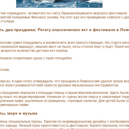
тие очередного, четвертого по счету Ораниенбаумского морского фестиваля
риятий побережья Финского залива. На этот раз его проведение совпало с д
 столице.
ть два праздника: Регату классических яхт и фестиваля в Ло
осове сумел порадовать и развеселить всех присутствующих. На старте рег
а начинался маршрут, лишних мест не было, яхты стояли борт о борт. Приятн
 возросло количество детских яхт-клубов.
иваль стартовал сразу с трех площадок:
осова;
пирсах, в один голос утверждали, что праздник в Ломоносове удался лучше вс
се играл университетский оркестр духовых музыкальных инструментов.
а празднике перешли к площади перед старым морским вокзалом. Здесь был
ер-класс по моделированию. Начиная от сцены возле пирса и заканчивая те
уличные кафе, различные аттракционы, торговые палатки. Для детей были с
увенирные лавки.
ты, море и музыка
ены специальные призы. Тарелки по индивидуальному дизайну с изображени
о завода. Личный приз приготовил гость фестиваля, Кирилл Шалахов, потом