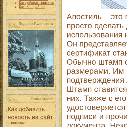
Как добавить новость
Каталог файлов
Апостиль – это
просто сделать
Подарок Г.Филатова
использования 
Он представляе
сертификат ста
Обычно штамп 
размерами. Им 
подтверждения 
Штамп ставится
них. Также с е
Комментарии
удостоверяется
Как добавить
подписи и проч
новость на сайт
С помощью
документа. Нек