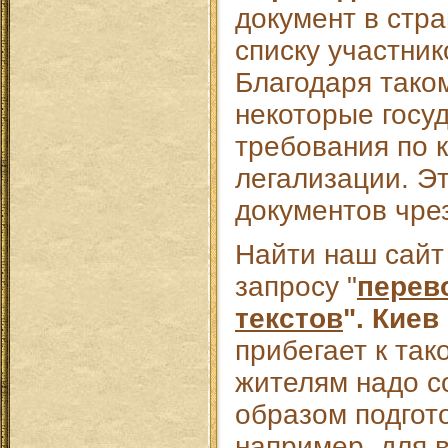
документ в стра
списку участник
Благодаря тако
некоторые госу
требования по 
легализации. Эт
документов чре
Найти наш сайт
запросу "
перев
текстов
". Киев
прибегает к так
жителям надо 
образом подгот
например, для 