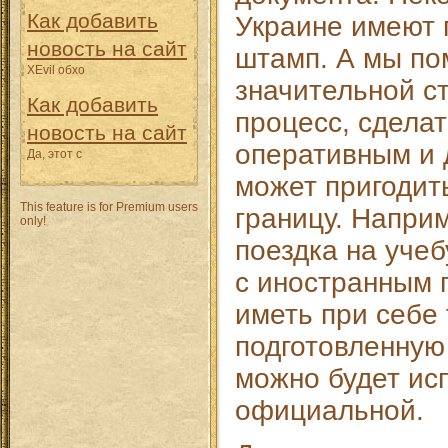
Как добавить
Украине имеют 
новость на сайт
штамп. А мы по
XEvil обхо
значительной с
Как добавить
процесс, сделат
новость на сайт
оперативным и 
Да, этот с
может пригодит
This feature is for Premium users
границу. Напри
only!
поездка на учеб
с иностранным 
иметь при себе
подготовленную
можно будет ис
официальной.