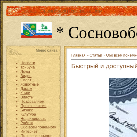
Главная
|
Каталог статей
|
Регистрация
|
Вход
* Сосновоб
Меню сайта
Главная
»
Статьи
»
Обо всем понемн
Новости
Быстрый и доступный
Трибуна
Люди
Видео
Спорт
Животные
Дамам
Книги
Власть
Поздравляем
Происшествия
Бизнес
Культура
Недвижимость
Работа
Обо всем понемногу
Интернет
Полезные ссылки