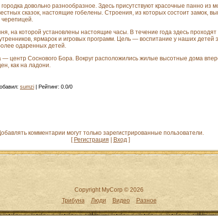
городка довольно разнообразное. Здесь присутствуют красочные панно из м
естных сказок, настоящие гобелены. Строения, из которых состоит замок, в
 черепицей.
ня, на которой установлены настоящие часы. В течение года здесь проходят 
утренников, ярмарок и игровых программ. Цель — воспитание у наших детей эс
более одаренных детей.
 — центр Соснового Бора. Вокруг расположились жилые высотные дома впер
ен, как на ладони.
обавил
:
sumzi
|
Рейтинг
:
0.0
/
0
обавлять комментарии могут только зарегистрированные пользователи.
[
Регистрация
|
Вход
]
Copyright MyCorp © 2026
Трибуна
Люди
Видео
Разное