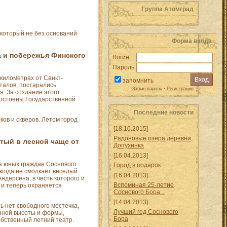
Группа Атомград
 который не без оснований
Форма входа
 и побережья Финского
Логин:
Пароль:
километрах от Санкт-
запомнить
талов, постарались
Забыл пароль
·
Регистрация
. За создание этого
достоены Государственной
Последние новости
ов и скверов. Летом город
[18.10.2015]
Радоновые озера деревни
ытый в лесной чаще от
Допухинка
[16.04.2013]
ха юных граждан Соснового
Город в подарок
икогда не смолкает веселый
[16.04.2013]
ндерсена, в честь которого и
Вспоминая 25-летие
 и теперь охраняется
Соснового Бора...
[14.04.2013]
ь нет свободного местечка,
Лучший год Соснового
азной высоты и формы,
Бора
обственный летний театр.