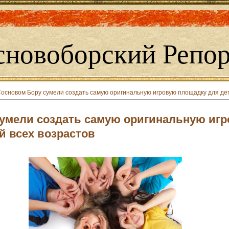
сновоборский Репор
Сосновом Бору сумели создать самую оригинальную игровую площадку для дет
сумели создать самую оригинальную иг
й всех возрастов