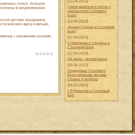
[13.04.2013]
озаичных стекол, большое
Герои-морпехи в гостях у
ыполнены в средневековом
школьников Соснового
Бора
сотни детских праздников,
[13.04.2013]
тетического вкуса к музыке,
Даниил Гранин в Сосновом
Бору
емешку с огромными соснами.
[12.04.2013]
Стржельчик и Сенчина в
Сосновом Бору
[12.04.2013]
Не люди - человечищи!
[09.04.2013]
Поддержка Соснового
Бора первыми лицами
страны и региона
[09.04.2013]
Г.В.Романов и Сосновый
Бор