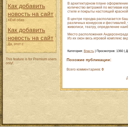
В архитектурном плане оформление 
Как добавить
количество витражей по мотивам изв
стиле и покрыты настоящей красной
новость на сайт
В центре городка располагается баш
XEvil обхо
различных конкурсов и фестивалей, 
живописи, театру, определение наи
Как добавить
Место расположения Андерсенграда
новость на сайт
Из их окон весь игровой комплекс вид
Да, этот с
Категория
:
Власть
|
Просмотров
:
1360
|
Д
This feature is for Premium users
Похожие публикации:
only!
Всего комментариев
:
0
Д