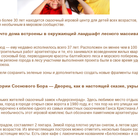
более 30 лет находится сказочный игровой центр для детей всех возрастов,
и необычным в мировом сообществе.
 что дома встроены в окружающий ландшафт лесного массива
д — ему недавно исполнилось всего 37 лет. Расположен он менее чем в 100 
троительных работ архитекторы и те, кто занимался возведением жилых квар
сосновый бор, первозданную красоты балтийского леса и морского побережья
м регионе города в лесу участники выполнения проекта были в свое время у
оюза.
мели сохранить зеленые зоны и дополнительно создать новые фрагменты парк
ории Соснового Бора — Дворец, как в настоящей сказке, укр
еньких жителей сказочный замок «Андерсенград». Здесь любимое место отды
, город в городе открыл свои ворота в 1980 году, и с тех пор на его улицах н
иурочено к юбилею одного из самых известных сказочников Ганса Кристиана А
 и необычность этот игровой комплекс был обозначен памятником архитектуры
адом, составляет 2 гектара. Зимой город плотно укутан снегом, а летом здес
ых возрастов. Из впечатляющих построек можно отметить несколько башен р
настоящие мосты. Есть свое кафе с лаконичным названием «Белоснежка» и с