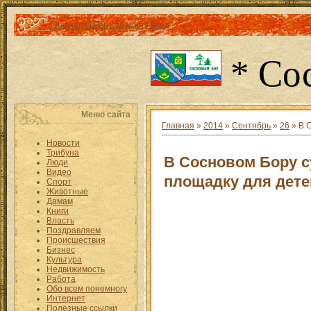
Главная
|
|
Регистрация
|
Вход
* Со
Меню сайта
Главная
»
2014
»
Сентябрь
»
26
» В 
Новости
Трибуна
В Сосновом Бору 
Люди
Видео
площадку для дете
Спорт
Животные
Дамам
Книги
Власть
Поздравляем
Происшествия
Бизнес
Культура
Недвижимость
Работа
Обо всем понемногу
Интернет
Полезные ссылки