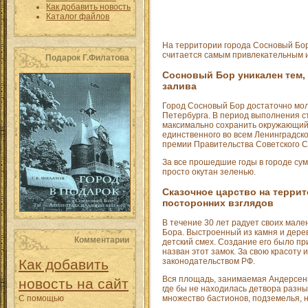
Как добавить новость
Каталог файлов
На территории города Сосновый Бор 
считается самым привлекательным 
Подарок Г.Филатова
Сосновый Бор уникален тем,
залива
Город Сосновый Бор достаточно моло
Петербурга. В период выполнения с
максимально сохранить окружающий 
единственного во всем Ленинградско
премии Правительства Советского С
За все прошедшие годы в городе су
просто окутан зеленью.
Сказочное царство на террит
посторонних взглядов
В течение 30 лет радует своих мал
Бора. Выстроенный из камня и дерева
Комментарии
детский смех. Создание его было пр
назван этот замок. За свою красоту
Как добавить
законодательством РФ.
Вся площадь, занимаемая Андерсенгр
новость на сайт
где бы не находилась детвора разн
С помощью
множество бастионов, подземелья, 