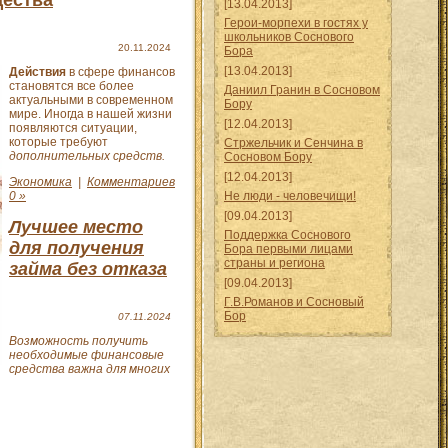
[13.04.2013]
Герои-морпехи в гостях у
школьников Соснового
20.11.2024
Бора
[13.04.2013]
Действия
в сфере финансов
становятся все более
Даниил Гранин в Сосновом
актуальными в современном
Бору
мире. Иногда в нашей жизни
[12.04.2013]
появляются ситуации,
которые требуют
Стржельчик и Сенчина в
дополнительных средств.
Сосновом Бору
[12.04.2013]
Экономика
|
Комментариев
0 »
Не люди - человечищи!
[09.04.2013]
Лучшее место
Поддержка Соснового
для получения
Бора первыми лицами
страны и региона
займа без отказа
[09.04.2013]
Г.В.Романов и Сосновый
Бор
07.11.2024
Возможность получить
необходимые финансовые
средства важна для многих