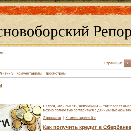
сновоборский Репор
ика
Страницы
:
1
Рейтингу
·
Комментариям
·
Просмотрам
и
Налоги, как и смерть, неизбежны — так говорят аме
можно полностью согласиться с данным высказыва
Экономика
|
Комментариев 0 »
Как получить кредит в Сбербанк