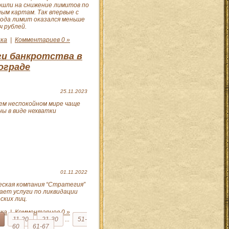
ошли на снижение лимитов по
ым картам. Так впервые с
года лимит оказался меньше
ч рублей.
ка
|
Комментариев 0 »
ги банкротства в
ограде
25.11.2023
шем неспокойном мире чаще
ы в виде нехватки
01.11.2022
ская компания “Стратегия”
ает услуги по ликвидации
ских лиц.
ка
|
Комментариев 0 »
11-20
21-30
...
51-
60
61-67