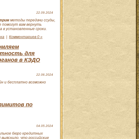
22.09.2024
трим
методы передачи ссуды,
 помогут вам вернуть
а в установленные сроки.
ка
|
Комментариев 0 »
мляем
тность для
рганов в КЭДО
22.06.2024
йн и бесплатно возможно
 лимитов по
04.05.2024
льное бюро кредитных
 выяснило, что российские