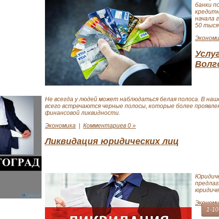
банки п
кредитн
начала 
50 тыся
Экономи
Услу
Волг
Не всегда у людей может наблюдаться белая полоса. В на
всего встречаются черные полосы, которые более проявлен
финансовой ликвидности.
Экономика
|
Комментариев 0 »
Ликвидация юридических лиц
Юридиче
предлаг
юридиче
Экономи
1-10