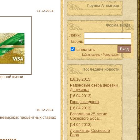
Группа Атомград
11.12.2024
Форма входа
Логин:
Пароль:
запомнить
Забыл пароль
·
Регистрация
Последние новости
менной жизни.
[18.10.2015]
Радоновые озера деревни
Допухинка
[16.04.2013]
Город в подарок
[16.04.2013]
10.12.2024
Вспоминая 25-летие
 невысоких процентных ставках
Соснового Бора...
[14.04.2013]
Лучший год Соснового
Бора
щества