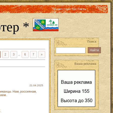
Приветствую Вас
Гость
|
RSS
тер *
Поиск
2
3
...
6
7
»
Ваша реклама
21.04.2025
риканцы. Нам, россиянам,
нием.
е