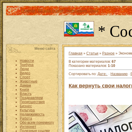
Главная
|
Каталог статей
|
Регистрация
|
Вход
* Со
Меню сайта
Главная
»
Статьи
»
Разное
» Эконом
Новости
В категории материалов
:
67
Трибуна
Показано материалов
:
1-10
Люди
Видео
Сортировать по
:
Дате
·
Названию
·
Спорт
Животные
Как вернуть свои налог
Дамам
Книги
Власть
Поздравляем
Происшествия
Бизнес
Культура
Недвижимость
Работа
Обо всем понемногу
Интернет
Полезные ссылки