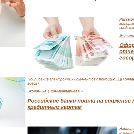
Рассмо
которые
средств
Экономи
Офор
отче
госо
Подписание электронных документов с помощью ЭЦП онла
здесь -
Экономика
|
Комментариев 0 »
Российские банки пошли на снижение
кредитным картам
Национа
историй