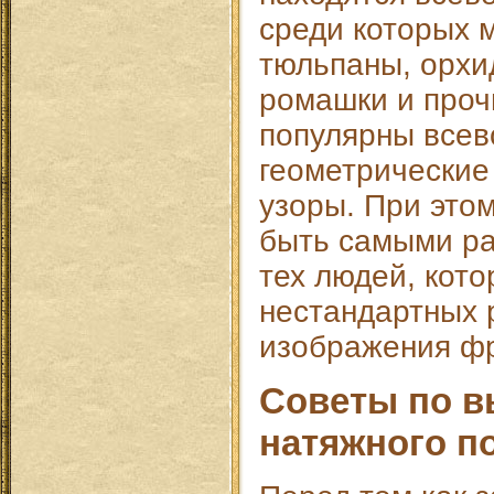
среди которых 
тюльпаны, орхи
ромашки и проч
популярны все
геометрические
узоры. При это
быть самыми р
тех людей, кот
нестандартных 
изображения фр
Советы по 
натяжного п