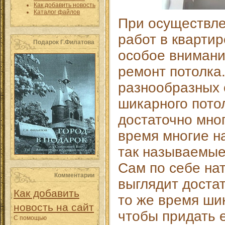
Как добавить новость
Каталог файлов
При осуществл
работ в кварти
Подарок Г.Филатова
особое внимани
ремонт потолка.
разнообразных 
шикарного пото
достаточно мног
время многие н
так называемые
Сам по себе на
Комментарии
выглядит достат
Как добавить
то же время шик
новость на сайт
чтобы придать 
С помощью