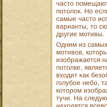
часто помещают
потолок. Но ес
самые часто ис
варианты, то сю
другие мотивы.
Одним из самы
мотивов, котор
изображается н
потолке, являет
входит как безо
голубое небо, та
котором изобра
тучи. На следу
находятся всев