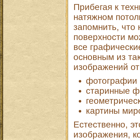
Прибегая к тех
натяжном потол
запомнить, что 
поверхности мо
все графически
основным из та
изображений от
фотографии 
старинные ф
геометричес
картины мир
Естественно, э
изображения, к