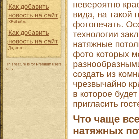
невероятно кра
Как добавить
вида, на такой 
новость на сайт
XEvil обхо
фотопечать. Ос
Как добавить
технологии закл
новость на сайт
натяжные потол
Да, этот с
фото которых м
разнообразными
This feature is for Premium users
only!
создать из комн
чрезвычайно кр
в которое будет
пригласить гост
Что чаще все
натяжных по