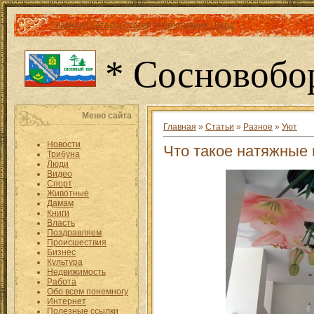
Главная
|
Каталог статей
|
Регистрация
|
Вход
* Сосновобо
Меню сайта
Главная
»
Статьи
»
Разное
»
Уют
Новости
Что такое натяжные 
Трибуна
Люди
Видео
Спорт
Животные
Дамам
Книги
Власть
Поздравляем
Происшествия
Бизнес
Культура
Недвижимость
Работа
Обо всем понемногу
Интернет
Полезные ссылки