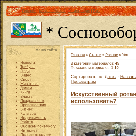
Главная
|
Каталог статей
|
Регистрация
|
Вход
* Сосновобо
Меню сайта
Главная
»
Статьи
»
Разное
» Уют
Новости
В категории материалов
:
45
Трибуна
Показано материалов
:
1-10
Люди
Видео
Сортировать по
:
Дате
·
Назван
Спорт
Просмотрам
Животные
Дамам
Книги
Искусственный ротанг
Власть
использовать?
Поздравляем
Происшествия
Бизнес
Культура
Недвижимость
Работа
Обо всем понемногу
Интернет
Полезные ссылки