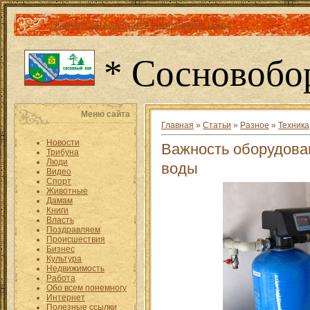
Главная
|
Каталог статей
|
Регистрация
|
Вход
* Сосновобо
Меню сайта
Главная
»
Статьи
»
Разное
»
Техника
Новости
Важность оборудован
Трибуна
Люди
воды
Видео
Спорт
Животные
Дамам
Книги
Власть
Поздравляем
Происшествия
Бизнес
Культура
Недвижимость
Работа
Обо всем понемногу
Интернет
Полезные ссылки