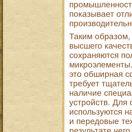
промышленности
показывает отл
производительн
Таким образом,
высшего качеств
сохраняются по
микроэлементы.
это обширная с
требует тщател
наличие специа
устройств. Для 
используются н
и передовые тех
результате чего