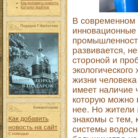
Как добавить новость
Каталог файлов
В современном 
Подарок Г.Филатова
инновационные 
промышленност
развивается, н
стороной и про
экологического 
жизни человека
имеет наличие 
которую можно п
нее. Но жители
Комментарии
знакомы с тем, 
Как добавить
новость на сайт
системы водосн
С помощью