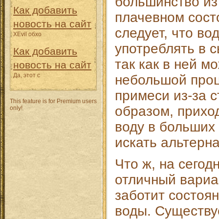
большинство из
Как добавить
плачевном состо
новость на сайт
следует, что во
XEvil обхо
употреблять в 
Как добавить
так как в ней м
новость на сайт
Да, этот с
небольшой проц
примеси из-за с
This feature is for Premium users
образом, прихо
only!
воду в больших
искать альтерн
Что ж, на сегод
отличный вариан
заботит состоя
воды. Существу