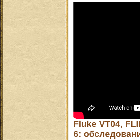
Fluke VT04, FL
6: обследован