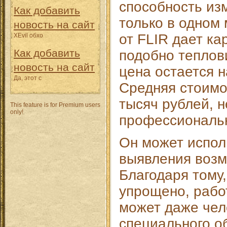
способность из
Как добавить
только в одном
новость на сайт
от FLIR дает ка
XEvil обхо
Как добавить
подобно теплови
новость на сайт
цена остается 
Да, этот с
Средняя стоимо
тысяч рублей, н
This feature is for Premium users
only!
профессиональн
Он может испол
выявления возм
Благодаря тому
упрощено, рабо
может даже чел
специального о