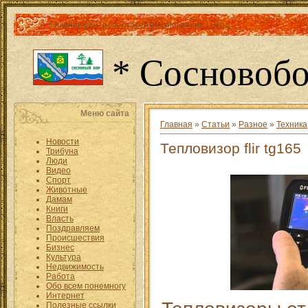
Главная
|
Каталог статей
|
Регистрация
|
Вход
* Сосновобо
Меню сайта
Главная
»
Статьи
»
Разное
»
Техника
Новости
Тепловизор flir tg165
Трибуна
Люди
Видео
Спорт
Животные
Дамам
Книги
Власть
Поздравляем
Происшествия
Бизнес
Культура
Недвижимость
Работа
Обо всем понемногу
Интернет
Полезные ссылки