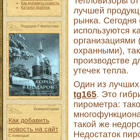
Тепловизоры от
Как добавить новость
Каталог файлов
лучшей продукц
рынка. Сегодня
Подарок Г.Филатова
используются к
организациями 
охранными), так
производстве д
утечек тепла.
Один из лучших
tg165
. Это гиб
пирометра: так
Комментарии
многофункциона
Как добавить
такой же недоро
новость на сайт
Недостаток пир
С помощью