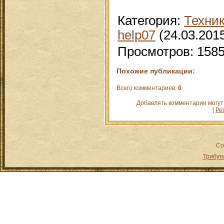
Категория
:
Техни
help07
(24.03.201
Просмотров
:
158
Похожие публикации:
Всего комментариев
:
0
Добавлять комментарии могут
[
Ре
Co
Трибун