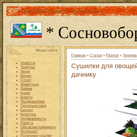
Главная
|
Каталог статей
|
Регистрация
|
Вход
* Сосновобо
Меню сайта
Главная
»
Статьи
»
Разное
»
Техника
Новости
Сушилки для овощей
Трибуна
Люди
дачнику
Видео
Спорт
Животные
Дамам
Книги
Власть
Поздравляем
Происшествия
Бизнес
Культура
Недвижимость
Работа
Обо всем понемногу
Интернет
Полезные ссылки