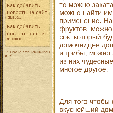
то можно заката
Как добавить
можно найти им
новость на сайт
XEvil обхо
применение. На
Как добавить
фруктов, можно
новость на сайт
сок, который бу
Да, этот с
домочадцев дол
и грибы, можно
This feature is for Premium users
only!
из них чудесные
многое другое.
Для того чтобы
вкуснейший дом