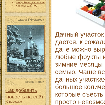
Как добавить новость
Каталог файлов
Подарок Г.Филатова
Дачный участок 
дается, к сожал
даче можно выр
любые фрукты и
зимние месяцы 
семью. Чаще вс
дачных участк
Комментарии
большое количе
Как добавить
которые съесть 
новость на сайт
просто невозмож
С помощью