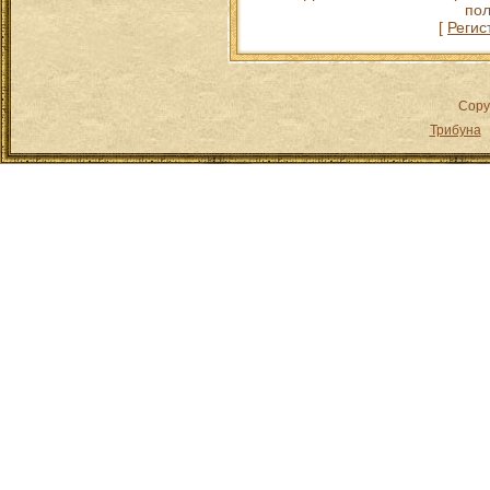
пол
[
Регис
Copy
Трибуна