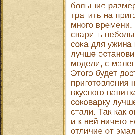
большие размер
тратить на приг
много времени. 
сварить неболь
сока для ужина 
лучше останови
модели, с мале
Этого будет дос
приготовления 
вкусного напитк
соковарку лучш
стали. Так как 
и к ней ничего 
отличие от эма