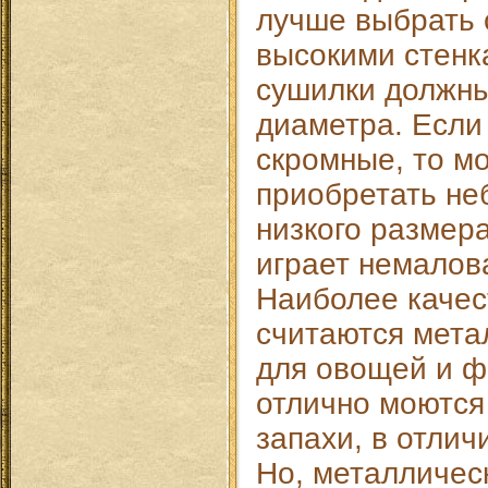
лучше выбрать 
высокими стенк
сушилки должны
диаметра. Если
скромные, то м
приобретать не
низкого размер
играет немалов
Наиболее каче
считаются мета
для овощей и фр
отлично моются
запахи, в отлич
Но, металличес