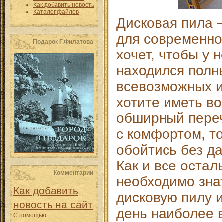
Как добавить новость
Каталог файлов
Дисковая пила 
для современно
Подарок Г.Филатова
хочет, чтобы у 
находился полн
всевозможных и
хотите иметь в
обширный переч
с комфортом, то
обойтись без д
Как и все оста
Комментарии
необходимо зна
Как добавить
дисковую пилу 
новость на сайт
день наиболее 
С помощью