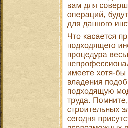
вам для соверш
операций, буду
для данного ин
Что касается п
подходящего ин
процедура весь
непрофессионал
имеете хотя-бы
владения подоб
подходящую мод
труда. Помните,
строительных э
сегодня присутс
всевозможных п