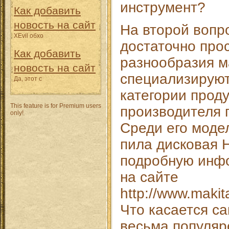
инструмент?
Как добавить
новость на сайт
На второй вопр
XEvil обхо
достаточно прос
Как добавить
разнообразия м
новость на сайт
специализируют
Да, этот с
категории прод
This feature is for Premium users
производителя 
only!
Среди его моде
пила дисковая 
подробную инф
на сайте
http://www.makit
Что касается са
весьма популяр