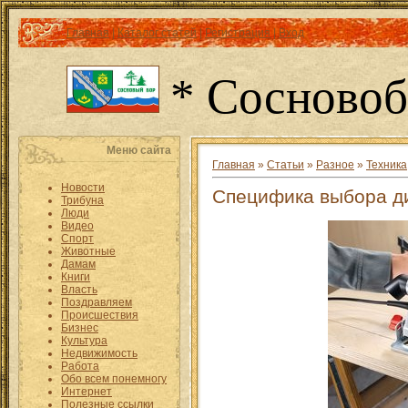
Главная
|
Каталог статей
|
Регистрация
|
Вход
* Сосновоб
Меню сайта
Главная
»
Статьи
»
Разное
»
Техника
Новости
Специфика выбора д
Трибуна
Люди
Видео
Спорт
Животные
Дамам
Книги
Власть
Поздравляем
Происшествия
Бизнес
Культура
Недвижимость
Работа
Обо всем понемногу
Интернет
Полезные ссылки