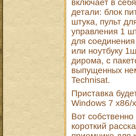
включает в себ
детали: блок п
штука, пульт дл
управления 1 ш
для соединения
или ноутбуку 1ш
дирома, с паке
выпущенных не
Technisat.
Приставка будет
Windows 7 x86/x
Вот собственно 
короткий расска
приемнике для 