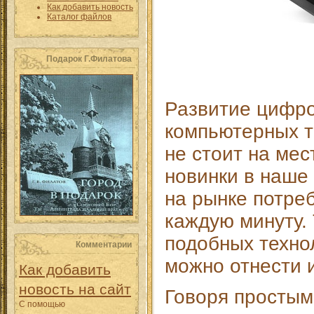
Как добавить новость
Каталог файлов
Подарок Г.Филатова
Развитие цифр
компьютерных т
не стоит на мес
новинки в наше
на рынке потре
каждую минуту. 
подобных техно
Комментарии
можно отнести 
Как добавить
новость на сайт
Говоря простым
С помощью