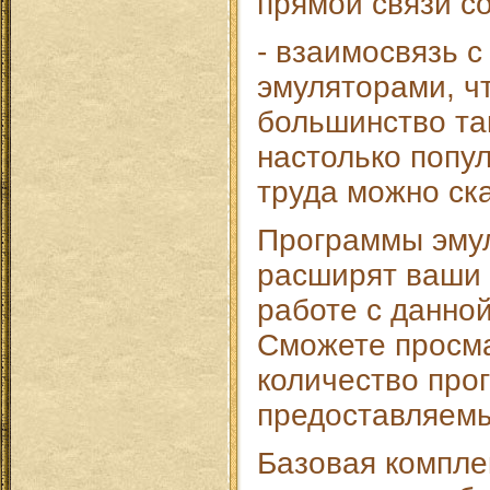
прямой связи со
- взаимосвязь 
эмуляторами, ч
большинство та
настолько попул
труда можно ска
Программы эму
расширят ваши 
работе с данной
Сможете просм
количество про
предоставляемы
Базовая компле