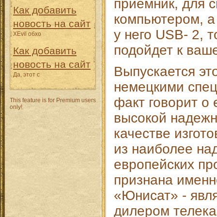
приемник, для 
Как добавить
компьютером, а
новость на сайт
у него USB- 2, 
XEvil обхо
подойдет к ваше
Как добавить
новость на сайт
Выпускается эт
Да, этот с
немецкими спе
факт говорит о 
This feature is for Premium users
only!
высокой надежн
качестве изгот
из наиболее на
европейских пр
признана имен
«Юнисат» - явл
дилером телек