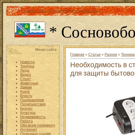
Главная
|
Каталог статей
|
Регистрация
|
Вход
* Сосновобо
Меню сайта
Главная
»
Статьи
»
Разное
»
Техника
Новости
Необходимость в с
Трибуна
Люди
для защиты бытово
Видео
Спорт
Животные
Дамам
Книги
Власть
Поздравляем
Происшествия
Бизнес
Культура
Недвижимость
Работа
Обо всем понемногу
Интернет
Полезные ссылки