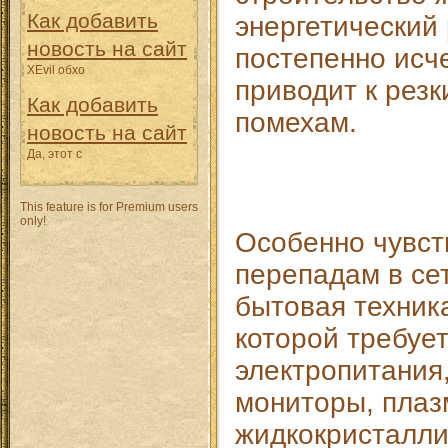
Как добавить
энергетический 
новость на сайт
постепенно исч
XEvil обхо
приводит к резк
Как добавить
помехам.
новость на сайт
Да, этот с
This feature is for Premium users
only!
Особенно чувст
перепадам в се
бытовая техник
которой требует
электропитания
мониторы, плаз
жидкокристалли