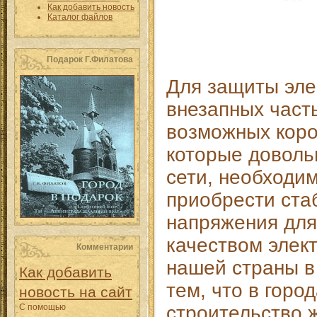
Как добавить новость
Каталог файлов
Подарок Г.Филатова
Для защиты эле
внезапных часты
возможных коро
которые доволь
сети, необходи
приобрести ста
напряжения для
качеством элек
Комментарии
нашей страны в
Как добавить
тем, что в горо
новость на сайт
С помощью
строительство 