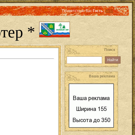
Приветствую Вас
Гость
|
RSS
тер *
Поиск
Ваша реклама