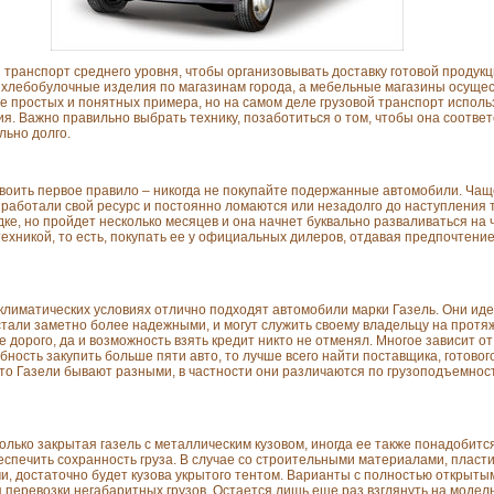
транспорт среднего уровня, чтобы организовывать доставку готовой продук
т хлебобулочные изделия по магазинам города, а мебельные магазины осущес
е простых и понятных примера, но на самом деле грузовой транспорт исполь
я. Важно правильно выбрать технику, позаботиться о том, чтобы она соотв
льно долго.
воить первое правило – никогда не покупайте подержанные автомобили. Чащ
 выработали свой ресурс и постоянно ломаются или незадолго до наступления 
дке, но пройдет несколько месяцев и она начнет буквально разваливаться на 
техникой, то есть, покупать ее у официальных дилеров, отдавая предпочтен
и климатических условиях отлично подходят автомобили марки Газель. Они и
стали заметно более надежными, и могут служить своему владельцу на протя
 дорого, да и возможность взять кредит никто не отменял. Многое зависит от
бность закупить больше пяти авто, то лучше всего найти поставщика, готовог
что Газели бывают разными, в частности они различаются по грузоподъемнос
олько закрытая газель с металлическим кузовом, иногда ее также понадоби
спечить сохранность груза. В случае со строительными материалами, пласт
, достаточно будет кузова укрытого тентом. Варианты с полностью открыты
 перевозки негабаритных грузов. Остается лишь еще раз взглянуть на модель