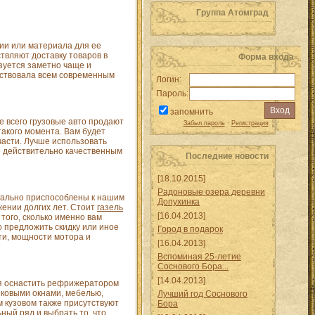
Группа Атомград
ции или материала для ее
твляют доставку товаров в
Форма входа
зуется заметно чаще и
етствовала всем современным
Логин:
Пароль:
запомнить
е всего грузовые авто продают
Забыл пароль
·
Регистрация
такого момента. Вам будет
части. Лучше использовать
ие действительно качественным
Последние новости
[18.10.2015]
Радоновые озера деревни
деально приспособлены к нашим
Допухинка
жении долгих лет. Стоит
газель
[16.04.2013]
 того, сколько именно вам
о предложить скидку или иное
Город в подарок
ти, мощности мотора и
[16.04.2013]
Вспоминая 25-летие
Соснового Бора...
[14.04.2013]
тся оснастить рефрижератором
иковыми окнами, мебелью,
Лучший год Соснового
м кузовом также присутствуют
Бора
ный ряд и выбрать то, что