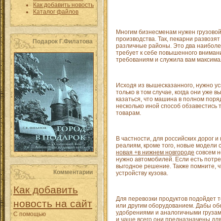
Как добавить новость
Каталог файлов
Многим бизнесменам нужен грузовой 
производства. Так, пекарни развозя
Подарок Г.Филатова
различные районы. Это два наиболе
требует к себе повышенного внимани
требованиям и служила вам максима
Исходя из вышесказанного, нужно ус
только в том случае, когда они уже
казаться, что машина в полном поря
несколько иной способ обзавестись 
товарам.
В частности, для российских дорог 
реалиям, кроме того, новые модели 
новая +в нижнем новгороде
совсем не
нужно автомобилей. Если есть потре
выгодное решение. Также помните, 
Комментарии
устройству кузова.
Как добавить
Для перевозки продуктов подойдет т
новость на сайт
или другим оборудованием. Дабы обе
удобрениями и аналогичными грузами
С помощью
и чаще всего они предназначены для