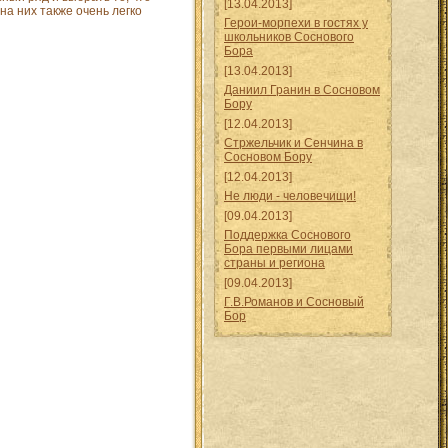
[13.04.2013]
на них также очень легко
Герои-морпехи в гостях у
школьников Соснового
Бора
[13.04.2013]
Даниил Гранин в Сосновом
Бору
[12.04.2013]
Стржельчик и Сенчина в
Сосновом Бору
[12.04.2013]
Не люди - человечищи!
[09.04.2013]
Поддержка Соснового
Бора первыми лицами
страны и региона
[09.04.2013]
Г.В.Романов и Сосновый
Бор