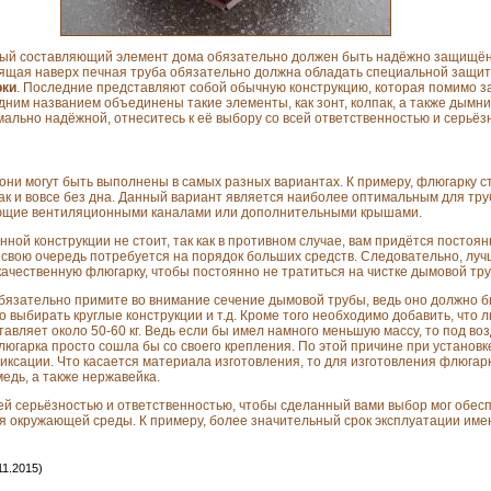
ждый составляющий элемент дома обязательно должен быть надёжно защищё
ящая наверх печная труба обязательно должна обладать специальной защито
ки
. Последние представляют собой обычную конструкцию, которая помимо з
одним названием объединены такие элементы, как зонт, колпак, а также дымн
ально надёжной, отнеситесь к её выбору со всей ответственностью и серьёз
о они могут быть выполнены в самых разных вариантах. К примеру, флюгарку 
так и вовсе без дна. Данный вариант является наиболее оптимальным для труб
ающие вентиляционными каналами или дополнительными крышами.
нной конструкции не стоит, так как в противном случае, вам придётся постоя
 в свою очередь потребуется на порядок больших средств. Следовательно, лу
качественную флюгарку, чтобы постоянно не тратиться на чистке дымовой тр
бязательно примите во внимание сечение дымовой трубы, ведь оно должно
но выбирать круглые конструкции и т.д. Кроме того необходимо добавить, что
тавляет около 50-60 кг. Ведь если бы имел намного меньшую массу, то под в
люгарка просто сошла бы со своего крепления. По этой причине при установк
ксации. Что касается материала изготовления, то для изготовления флюгар
едь, а также нержавейка.
ей серьёзностью и ответственностью, чтобы сделанный вами выбор мог обес
я окружающей среды. К примеру, более значительный срок эксплуатации им
11.2015)