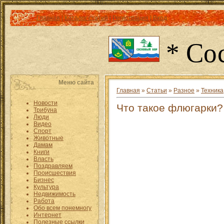
Главная
|
Каталог статей
|
Регистрация
|
Вход
* Со
Меню сайта
Главная
»
Статьи
»
Разное
»
Техника
Новости
Что такое флюгарки?
Трибуна
Люди
Видео
Спорт
Животные
Дамам
Книги
Власть
Поздравляем
Происшествия
Бизнес
Культура
Недвижимость
Работа
Обо всем понемногу
Интернет
Полезные ссылки