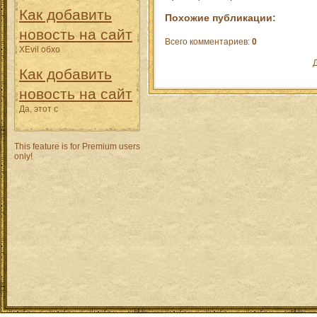
Как добавить
Похожие публикации:
новость на сайт
Всего комментариев
:
0
XEvil обхо
Д
Как добавить
новость на сайт
Да, этот с
This feature is for Premium users
only!