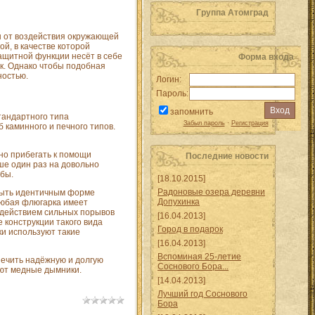
Группа Атомград
н от воздействия окружающей
й, в качестве которой
ащитной функции несёт в себе
Форма входа
ик. Однако чтобы подобная
ностью.
Логин:
Пароль:
запомнить
стандартного типа
Забыл пароль
·
Регистрация
 каминного и печного типов.
нно прибегать к помощи
Последние новости
чше один раз на довольно
убы.
[18.10.2015]
Радоновые озера деревни
 быть идентичным форме
Допухинка
 любая флюгарка имеет
оздействием сильных порывов
[16.04.2013]
е конструкции такого вида
Город в подарок
ки используют такие
[16.04.2013]
Вспоминая 25-летие
печить надёжную и долгую
Соснового Бора...
еют медные дымники.
[14.04.2013]
Лучший год Соснового
Бора