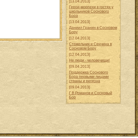
[13.04.2013]
Герои-морпехи в гостях у
школьников Соснового
Бора
[13.04.2013]
Даниил Гранин в Сосновом
Бору
[12.04.2013]
Стржельчик и Сенчина в
Сосновом Бору
[12.04.2013]
Не люди - человечищи!
[09.04.2013]
Поддержка Соснового
Бора первыми лицами
страны и региона
[09.04.2013]
Г.В.Романов и Сосновый
Бор