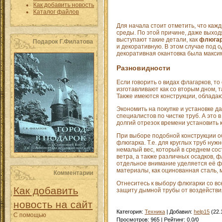
Как добавить новость
Каталог файлов
Для начала стоит отметить, что ка
среды. По этой причине, даже выход
выступают такие детали, как
флюгар
Подарок Г.Филатова
и декоративную. В этом случае под 
декоративная окантовка была максим
Разновидности
Если говорить о видах флагарков, т
изготавливают как со вторым дном, 
Также имеются конструкции, облад
Экономить на покупке и установке да
специалистов по чистке труб. А это
долгий отрезок времени установить 
При выборе подобной конструкции о
флюгарка. Т.е. для круглых труб нуж
немалый вес, который в среднем сос
ветра, а также различных осадков, ф
отдельное внимание уделяется её фи
материалы, как оцинованная сталь, м
Комментарии
Отнеситесь к выбору флюгарки со вс
Как добавить
защиту дымной трубы от воздействи
новость на сайт
Категория
:
Техника
|
Добавил
:
help15
(22.
С помощью
Просмотров
:
965
|
Рейтинг
:
0.0
/
0