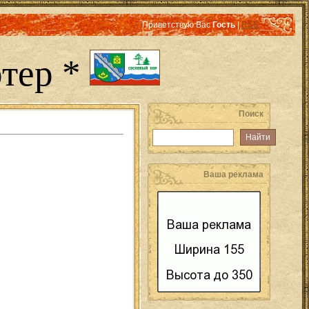
Приветствую Вас
Гость
|
RSS
тер *
Поиск
Ваша реклама