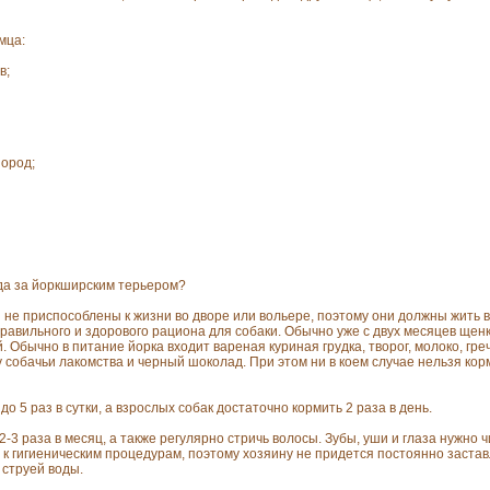
мца:
в;
ород;
да за йоркширским терьером?
и не приспособлены к жизни во дворе или вольере, поэтому они должны жить в
равильного и здорового рациона для собаки. Обычно уже с двух месяцев щен
Обычно в питание йорка входит вареная куриная грудка, творог, молоко, гре
собачьи лакомства и черный шоколад. При этом ни в коем случае нельзя кор
о 5 раз в сутки, а взрослых собак достаточно кормить 2 раза в день.
-3 раза в месяц, а также регулярно стричь волосы. Зубы, уши и глаза нужно ч
к гигиеническим процедурам, поэтому хозяину не придется постоянно застав
 струей воды.