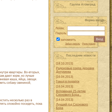
Группа Атомград
Форма входа
Логин:
Пароль:
запомнить
Забыл пароль
·
Регистрация
Последние новости
[18.10.2015]
Радоновые озера деревни
Допухинка
нутри квартиры. Во-вторых,
кам дают корм, но лучше
[16.04.2013]
чневая каша, яйца, овощи.
Город в подарок
мить собаку свининой,
[16.04.2013]
Вспоминая 25-летие
Соснового Бора...
[14.04.2013]
истить несколько раз в
лять спокойно посидеть, пока
Лучший год Соснового
Бора