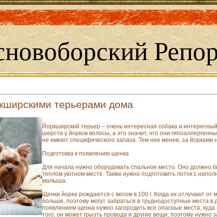
сновоборский Репор
ркширскими терьерами дома
Йоркширский терьер – очень интересная собака и интересный 
шерсти у йорков волосы, а это значит, что они гипоаллергенны
не имеют специфического запаха. Тем нее менее, за йорками 
Подготовка к появлению щенка
Для начала нужно оборудовать спальное место. Оно должно бы
теплом уютном месте. Также нужно подготовить лоток с напол
малыша.
Щенки йорка рождаются с весом в 100 г. Когда их отлучают от 
больше, поэтому могут забраться в труднодоступные места в 
появлением щенка нужно загородить все опасные места, куда
того, он может грызть провода и другие вещи, поэтому нужно 