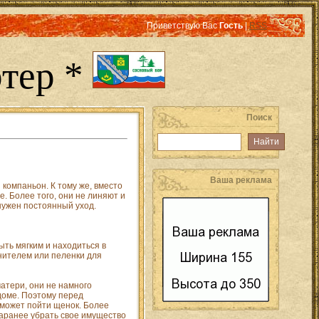
Приветствую Вас
Гость
|
RSS
тер *
Поиск
Ваша реклама
компаньон. К тому же, вместо
е. Более того, они не линяют и
нужен постоянный уход.
ть мягким и находиться в
нителем или пеленки для
матери, они не намного
доме. Поэтому перед
 может пойти щенок. Более
заранее убрать свое имущество