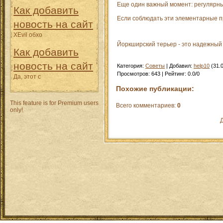
Еще один важный момент: регулярны
Как добавить
Если соблюдать эти элементарные пр
новость на сайт
XEvil обхо
Йоркширский терьер - это надежный д
Как добавить
новость на сайт
Категория
:
Советы
|
Добавил
:
help10
(31.
Просмотров
:
643
|
Рейтинг
:
0.0
/
0
Да, этот с
Похожие публикации:
This feature is for Premium users
Всего комментариев
:
0
only!
Д