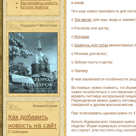
в шкаф.
Как добавить новость
Каталог файлов
Что еще нужно приобрести для пито
o
Три миски
: для еды, воды и лакомст
Подарок Г.Филатова
o Расческу или щетку;
o
Игрушки
;
o
Шампунь для собак
миниатюрных п
o Резинки для волос;
o Зубную пасту и щетку;
o Одежду.
В чем заключаются особенности ухо
Во-первых, нужно помнить, что йорк
нужно позаботиться о составлении п
кормить питомца натуральной пищей. 
Периодически можно давать питомцу 
говядиной и другим красным мясом.
Комментарии
При этом кормить щенков нужно от 4 д
Как добавить
Купать йоркширского терьера нужно 2
новость на сайт
неделю. Йорки нормально относятся 
его стригут, или постоять под теплой
С помощью