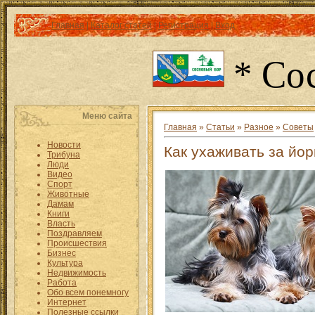
Главная
|
Каталог статей
|
Регистрация
|
Вход
* Со
Меню сайта
Главная
»
Статьи
»
Разное
»
Советы
Новости
Как ухаживать за йо
Трибуна
Люди
Видео
Спорт
Животные
Дамам
Книги
Власть
Поздравляем
Происшествия
Бизнес
Культура
Недвижимость
Работа
Обо всем понемногу
Интернет
Полезные ссылки