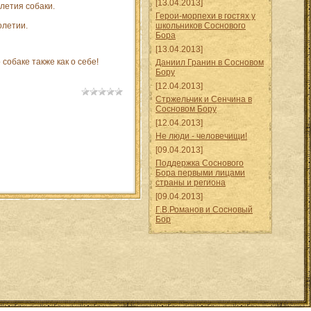
[13.04.2013]
летия собаки.
Герои-морпехи в гостях у
олетии.
школьников Соснового
Бора
[13.04.2013]
собаке также как о себе!
Даниил Гранин в Сосновом
Бору
[12.04.2013]
Стржельчик и Сенчина в
Сосновом Бору
[12.04.2013]
Не люди - человечищи!
[09.04.2013]
Поддержка Соснового
Бора первыми лицами
страны и региона
[09.04.2013]
Г.В.Романов и Сосновый
Бор