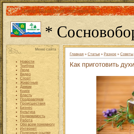
Главная
|
Каталог статей
|
Регистрация
|
Вход
* Сосновобо
Меню сайта
Главная
»
Статьи
»
Разное
»
Советы
Новости
Как приготовить дух
Трибуна
Люди
Видео
Спорт
Животные
Дамам
Книги
Власть
Поздравляем
Происшествия
Бизнес
Культура
Недвижимость
Работа
Обо всем понемногу
Интернет
Полезные ссылки