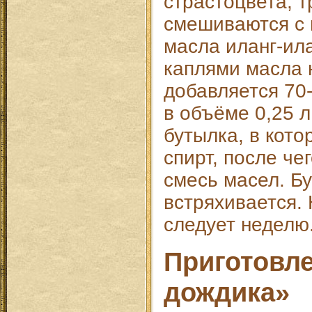
страстоцвета, т
смешиваются с 
масла иланг-ил
каплями масла 
добавляется 70
в объёме 0,25 
бутылка, в кото
спирт, после че
смесь масел. Б
встряхивается.
следует неделю
Приготовле
дождика»