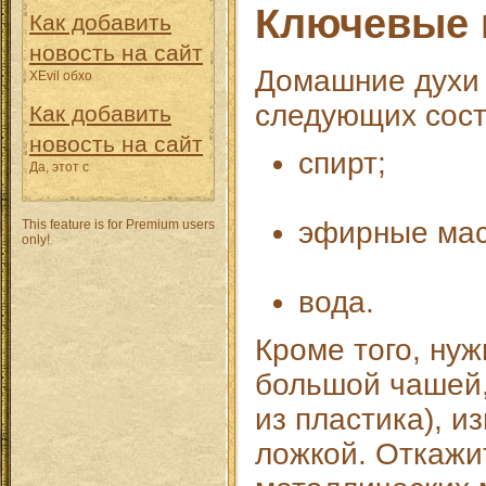
Ключевые 
Как добавить
новость на сайт
Домашние духи 
XEvil обхо
следующих сос
Как добавить
новость на сайт
спирт;
Да, этот с
эфирные мас
This feature is for Premium users
only!
вода.
Кроме того, нуж
большой чашей,
из пластика), и
ложкой. Откажи