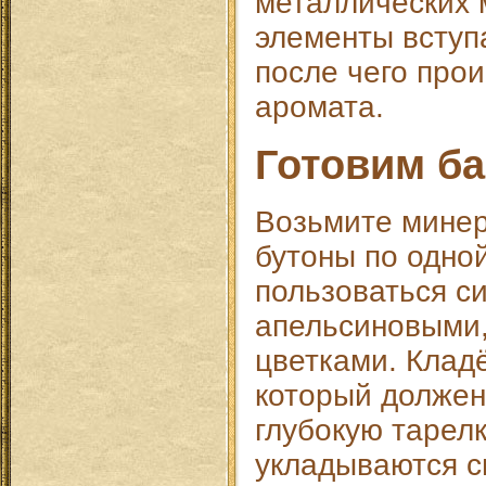
металлических 
элементы вступ
после чего про
аромата.
Готовим б
Возьмите минер
бутоны по одно
пользоваться с
апельсиновыми
цветками. Кладё
который должен
глубокую тарелк
укладываются с