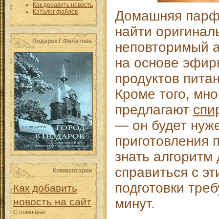
Как добавить новость
Каталог файлов
Домашняя парф
найти оригинал
Подарок Г.Филатова
неповторимый а
на основе эфир
продуктов питан
Кроме того, мн
предлагают
спи
— он будет нуж
приготовления
знать алгоритм 
справиться с эт
Комментарии
подготовки треб
Как добавить
новость на сайт
минут.
С помощью