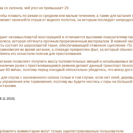
а со склонов, чей угол не превышает 20 .
тобы плавать по рекам со средним или малым течением, а также для катания 
 может произойти отрыв от водного полотна, за которым последует непродо
ают незамысловатой конструкцией и отличаются высокими показателями про
 колеса, которая обтянута прочным прорезиненным материалом. В нижней ча
сть состоит из шероховатой ткани, обеспечивающей отменное сцепление. По 
авновесия во время катания, а спереди прикреплен фал, за который обычно 
юбинга его оснастили поясом для пристегивания.
катания позволяет получить массу положительных эмоций и незабываемых вп
наличие ручек с пристегивающимся ремнем делают данный транспорт безопас
ше 60 км/час, поэтому перед поездкой обязательно убедитесь, что внизу дос
ля спуска с заснеженного склона только в том случае, если нет пней, деревь
ы управления или торможения, поэтому вы будете нестись с горы на большой
остановки.
8.11.2015)
обавлять комментарии могут только зарегистрированные пользователи.