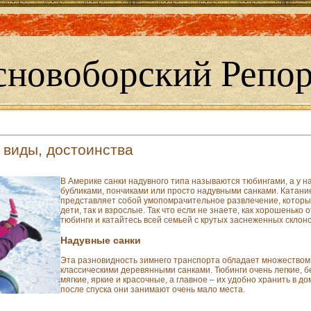
сновоборский Репор
 виды, достоинства
В Америке санки надувного типа называются тюбингами, а у н
бубликами, пончиками или просто надувными санками. Катани
представляет собой умопомрачительное развлечение, которы
дети, так и взрослые. Так что если не знаете, как хорошенько 
тюбинги и катайтесь всей семьей с крутых заснеженных склоно
Надувные санки
Эта разновидность зимнего транспорта обладает множеством
классическими деревянными санками. Тюбинги очень легкие, б
мягкие, яркие и красочные, а главное – их удобно хранить в д
после спуска они занимают очень мало места.