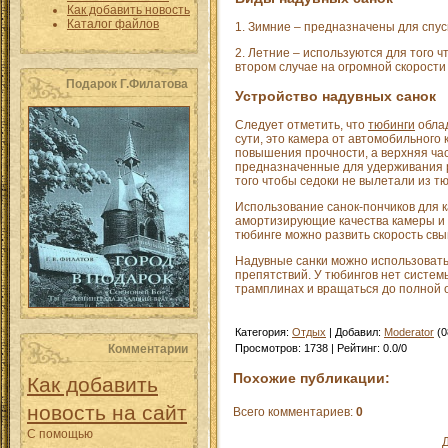
Как добавить новость
Каталог файлов
1. Зимние – предназначены для спуск
2. Летние – используются для того ч
втором случае на огромной скорости
Подарок Г.Филатова
Устройство надувных санок
Следует отметить, что
тюбинги
облад
сути, это камера от автомобильного
повышения прочности, а верхняя ча
предназначенные для удерживания р
того чтобы седоки не вылетали из т
Использование санок-пончиков для 
амортизирующие качества камеры и 
тюбинге можно развить скорость свы
Надувные санки можно использовать д
препятствий. У тюбингов нет систем
трамплинах и вращаться до полной 
Категория
:
Отдых
|
Добавил
:
Moderator
(0
Комментарии
Просмотров
:
1738
|
Рейтинг
:
0.0
/
0
Похожие публикации:
Как добавить
новость на сайт
Всего комментариев
:
0
С помощью
Д