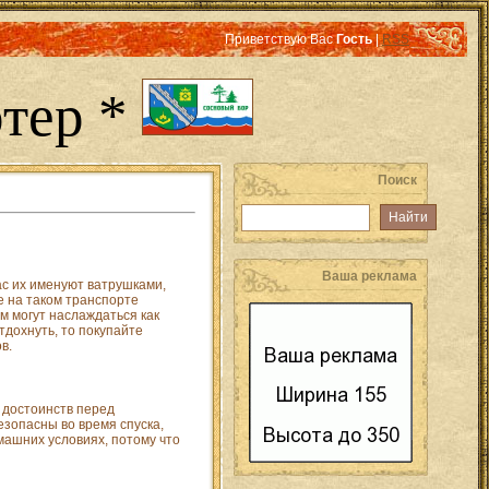
Приветствую Вас
Гость
|
RSS
тер *
Поиск
Ваша реклама
ас их именуют ватрушками,
е на таком транспорте
м могут наслаждаться как
отдохнуть, то покупайте
в.
 достоинств перед
езопасны во время спуска,
омашних условиях, потому что