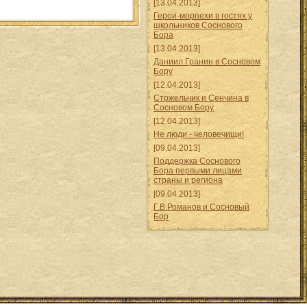
[13.04.2013]
Герои-морпехи в гостях у
школьников Соснового
Бора
[13.04.2013]
Даниил Гранин в Сосновом
Бору
[12.04.2013]
Стржельчик и Сенчина в
Сосновом Бору
[12.04.2013]
Не люди - человечищи!
[09.04.2013]
Поддержка Соснового
Бора первыми лицами
страны и региона
[09.04.2013]
Г.В.Романов и Сосновый
Бор