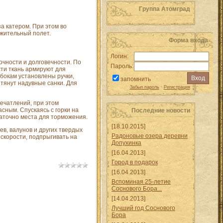
Группа Атомград
за катером. При этом во
лжительный полет.
Форма входа
Логин:
чности и долговечности. По
Пароль:
сти ткань армируют для
бокам установлены ручки,
запомнить
тянут надувные санки. Для
Забыл пароль
·
Регистрация
ечатлений, при этом
ным. Спускаясь с горки на
Последние новости
таточно места для торможения.
[18.10.2015]
ев, валунов и других твердых
Радоновые озера деревни
 скорости, подпрыгивать на
Допухинка
[16.04.2013]
Город в подарок
[16.04.2013]
Вспоминая 25-летие
Соснового Бора...
[14.04.2013]
Лучший год Соснового
Бора