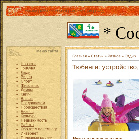
Главная
|
Каталог статей
|
Регистрация
|
Вход
* Со
Меню сайта
Главная
»
Статьи
»
Разное
»
Отдых
Новости
Тюбинги: устройство,
Трибуна
Люди
Видео
Спорт
Животные
Дамам
Книги
Власть
Поздравляем
Происшествия
Бизнес
Культура
Недвижимость
Работа
Обо всем понемногу
Интернет
Полезные ссылки
Виды надувных санок