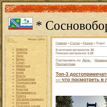
Главная
|
Каталог статей
|
Регистрация
|
Вход
* Сосновобо
Меню сайта
Главная
»
Статьи
»
Разное
» Отдых
Новости
В категории материалов
:
32
Трибуна
Показано материалов
:
1-10
Люди
Видео
Сортировать по
:
Дате
·
Назван
Спорт
Просмотрам
Животные
Дамам
Книги
Топ-3 достопримечат
Власть
— что посмотреть в 
Поздравляем
Происшествия
Бизнес
Культура
Недвижимость
Работа
Обо всем понемногу
Интернет
Полезные ссылки