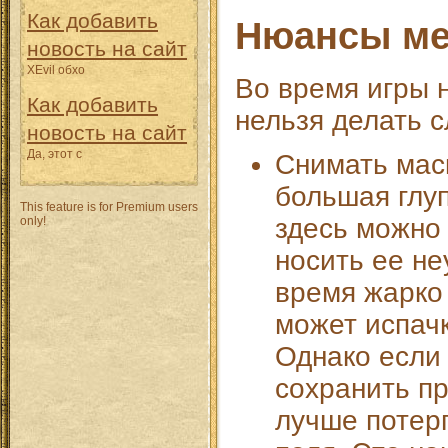
Как добавить
Нюансы ме
новость на сайт
XEvil обхо
Во время игры н
Как добавить
нельзя делать 
новость на сайт
Да, этот с
Снимать маск
большая глуп
This feature is for Premium users
здесь можно
only!
носить ее не
время жарко 
может испачк
Однако если
сохранить пр
лучше потерп