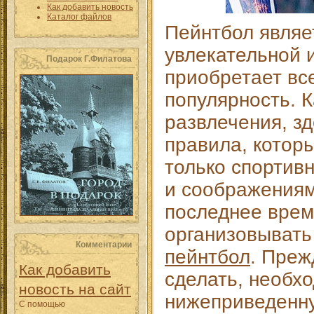
Как добавить новость
Каталог файлов
Пейнтбол являе
увлекательной и
Подарок Г.Филатова
приобретает вс
популярность. К
развлечения, з
правила, котор
только спортив
и соображениям
последнее врем
организовыват
Комментарии
пейнтбол
. Преж
Как добавить
сделать, необх
новость на сайт
нижеприведенн
С помощью