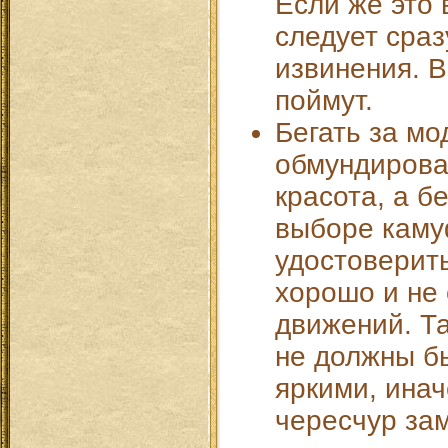
Если же это
следует сраз
извинения. В
поймут.
Бегать за мо
обмундирова
красота, а б
выборе каму
удостоверить
хорошо и не
движений. Т
не должны б
яркими, инач
чересчур зам