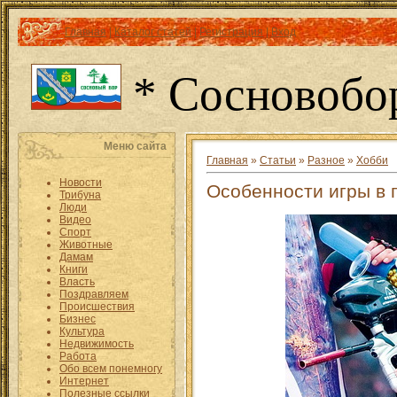
Главная
|
Каталог статей
|
Регистрация
|
Вход
* Сосновобо
Меню сайта
Главная
»
Статьи
»
Разное
»
Хобби
Новости
Особенности игры в 
Трибуна
Люди
Видео
Спорт
Животные
Дамам
Книги
Власть
Поздравляем
Происшествия
Бизнес
Культура
Недвижимость
Работа
Обо всем понемногу
Интернет
Полезные ссылки