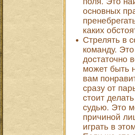
поля. Это на
основных пр
пренебрегать
каких обстоя
Стрелять в 
команду. Это
достаточно 
может быть н
вам понрави
сразу от пар
стоит делать
судью. Это 
причиной ли
играть в это