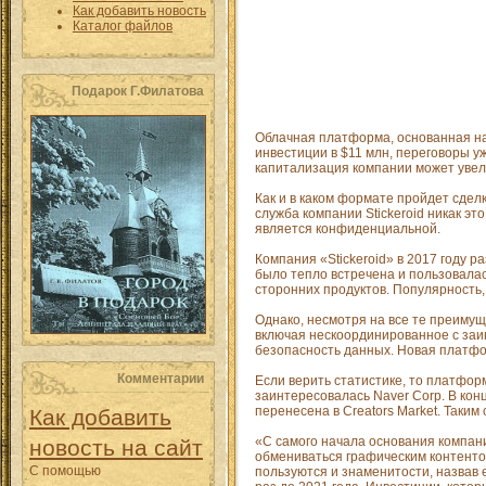
Как добавить новость
Каталог файлов
Подарок Г.Филатова
Облачная платформа, основанная на
инвестиции в $11 млн, переговоры у
капитализация компании может увели
Как и в каком формате пройдет сдел
служба компании Stickeroid никак э
является конфиденциальной.
Компания «Stickeroid» в 2017 году 
было тепло встречена и пользовала
сторонних продуктов. Популярность,
Однако, несмотря на все те преимущ
включая нескоординированное с заи
безопасность данных. Новая платфор
Комментарии
Если верить статистике, то платформ
заинтересовалась Naver Corp. В ко
перенесена в Creators Market. Таким
Как добавить
«С самого начала основания компани
новость на сайт
обмениваться графическим контенто
С помощью
пользуются и знаменитости, назвав 