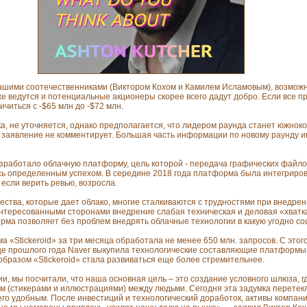
шими соотечественниками (Виктором Кохом и Камилем Исламовым), возможн
же ведутся и потенциальные акционеры скорее всего дадут добро. Если все п
читься с -$65 млн до -$72 млн.
ка, не уточняется, однако предполагается, что лидером раунда станет южноко
то заявление не комментирует. Большая часть информации по новому раунду 
разработало облачную платформу, цель которой - передача графических фай
сь определенным успехом. В середине 2018 года платформа была интегриров
 если верить ревью, возросла.
ества, которые дает облако, многие сталкиваются с трудностями при внедре
нтересованными сторонами внедрение слабая техническая и деловая «хватк
ма позволяет без проблем внедрять облачные технологии в какую угодно со
а «Stickeroid» за три месяца обработала не менее 650 млн. запросов. С это
нце прошлого года Naver выкупила технологические составляющие платформы,
 образом «Stickeroid» стала развиваться еще более стремительнее.
и, мы посчитали, что наша основная цель – это создание условного шлюза, г
м (стикерами и иллюстрациями) между людьми. Сегодня эта задумка перетек
его удобным. После инвестиций и технологический доработок, активы компани