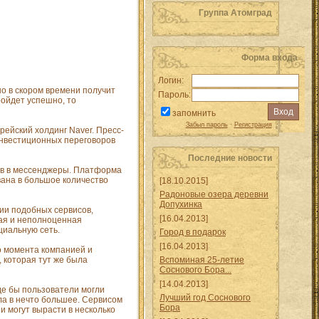
Группа Атомград
Форма входа
Логин:
о в скором времени получит
Пароль:
ройдет успешно, то
запомнить
Забыл пароль
·
Регистрация
рейский холдинг Naver. Пресс-
инвестиционных переговоров
Последние новости
лов в мессенджеры. Платформа
ана в большое количество
[18.10.2015]
Радоновые озера деревни
Допухинка
нии подобных сервисов,
[16.04.2013]
ая и неполноценная
циальную сеть.
Город в подарок
[16.04.2013]
го момента компанией и
 которая тут же была
Вспоминая 25-летие
Соснового Бора...
[14.04.2013]
де бы пользователи могли
Лучший год Соснового
ла в нечто большее. Сервисом
Бора
и могут вырасти в несколько