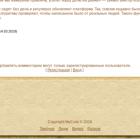
рые мы намерены привлечь, усилят нашу долю на рынке» — заявил Виктор Кох
е сидят без дела и регулярно обновляют платформу. Так, совсем недавно бы
алгоритмы проверяют, чтобы написанное было от реальных людей. Такого фун
.
14.03.2019)
обавлять комментарии могут только зарегистрированные пользователи.
[
Регистрация
|
Вход
]
Copyright MyCorp © 2026
Трибуна
Люди
Видео
Разное