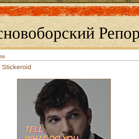
сновоборский Репор
ика
Stickeroid