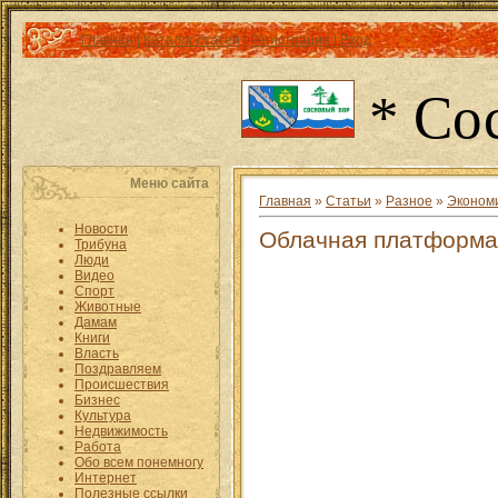
Главная
|
Каталог статей
|
Регистрация
|
Вход
* Со
Меню сайта
Главная
»
Статьи
»
Разное
»
Эконом
Новости
Облачная платформа 
Трибуна
Люди
Видео
Спорт
Животные
Дамам
Книги
Власть
Поздравляем
Происшествия
Бизнес
Культура
Недвижимость
Работа
Обо всем понемногу
Интернет
Полезные ссылки