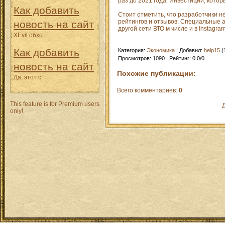
раз до 2021 года. Инвестиции, кото
Как добавить
Стоит отметить, что разработчики н
рейтингов и отзывов. Специальные 
новость на сайт
другой сети ВТО м числе и в Instagram
XEvil обхо
Как добавить
Категория
:
Экономика
|
Добавил
:
help15
(
Просмотров
:
1090
|
Рейтинг
:
0.0
/
0
новость на сайт
Похожие публикации:
Да, этот с
Всего комментариев
:
0
This feature is for Premium users
Д
only!