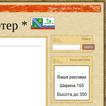
Приветствую Вас
Гость
|
RSS
тер *
Поиск
Ваша реклама