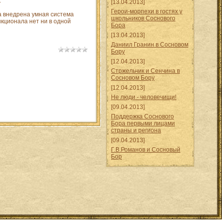
.
[13.04.2013]
Герои-морпехи в гостях у
ла внедрена умная система
школьников Соснового
кционала нет ни в одной
Бора
[13.04.2013]
Даниил Гранин в Сосновом
Бору
[12.04.2013]
Стржельчик и Сенчина в
Сосновом Бору
[12.04.2013]
Не люди - человечищи!
[09.04.2013]
Поддержка Соснового
Бора первыми лицами
страны и региона
[09.04.2013]
Г.В.Романов и Сосновый
Бор