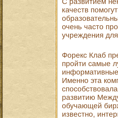
С развитием не
качеств помогу
образовательны
очень часто пр
учреждения для
Форекс Клаб пр
пройти самые л
информативные 
Именно эта ком
способствовала
развитию Межд
обучающей бирж
известно, интер