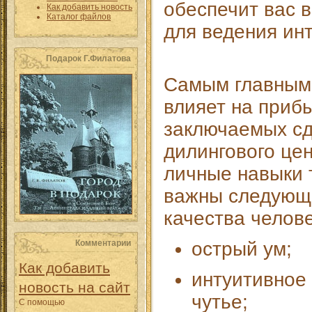
обеспечит вас 
Как добавить новость
Каталог файлов
для ведения инт
Подарок Г.Филатова
Самым главным
влияет на приб
заключаемых сд
дилингового це
личные навыки 
важны следующ
качества челове
Комментарии
острый ум;
Как добавить
интуитивное
новость на сайт
чутье;
С помощью