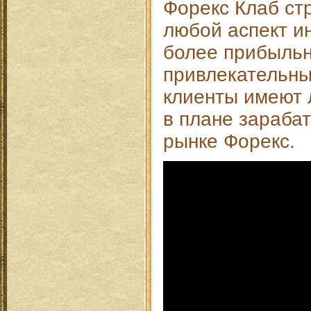
Форекс Клаб ст
любой аспект и
более прибыль
привлекательны
клиенты имеют 
в плане зараба
рынке Форекс.