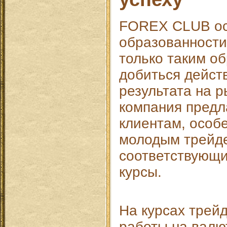
FOREX CLUB ос
образованности
только таким о
добиться дейст
результата на 
компания предл
клиентам, особ
молодым трейде
соответствующи
курсы.
На курсах трей
работы на валю