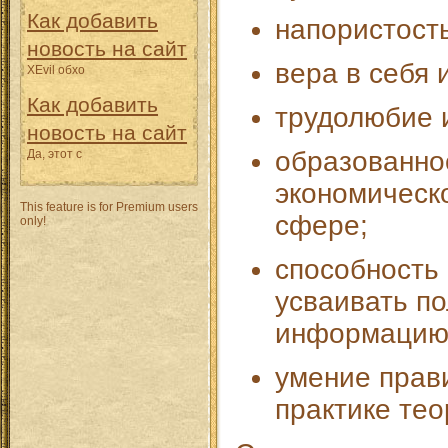
Как добавить
напористость
новость на сайт
вера в себя и
XEvil обхо
Как добавить
трудолюбие и
новость на сайт
образованно
Да, этот с
экономическ
This feature is for Premium users
сфере;
only!
способность 
усваивать п
информацию
умение прав
практике тео