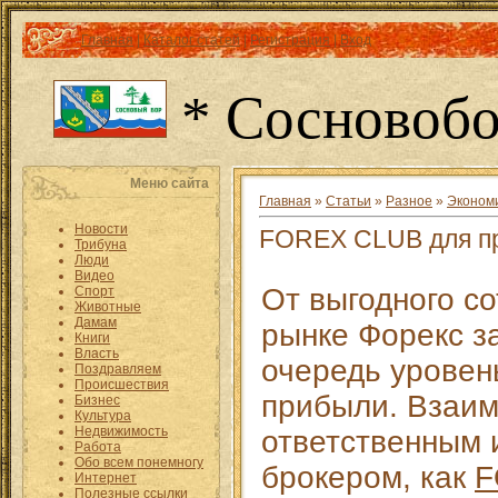
Главная
|
Каталог статей
|
Регистрация
|
Вход
* Сосновобо
Меню сайта
Главная
»
Статьи
»
Разное
»
Эконом
Новости
FOREX CLUB для пр
Трибуна
Люди
Видео
От выгодного с
Спорт
Животные
Дамам
рынке Форекс з
Книги
Власть
очередь уровен
Поздравляем
Происшествия
прибыли. Взаим
Бизнес
Культура
Недвижимость
ответственным
Работа
Обо всем понемногу
брокером, как
F
Интернет
Полезные ссылки