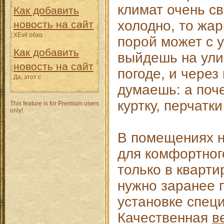
климат очень с
Как добавить
холодно, то жар
новость на сайт
XEvil обхо
порой может с у
Как добавить
выйдешь на ули
новость на сайт
погоде, и через
Да, этот с
думаешь: а поче
куртку, перчатк
This feature is for Premium users
only!
В помещениях н
для комфортног
только в кварти
нужно заранее 
установке спец
Качественная
в