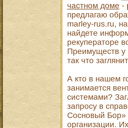
частном доме
- 
предлагаю обра
marley-rus.ru, н
найдете инфор
рекуператоре в
Преимуществ у 
так что загляни
А кто в нашем 
занимается ве
системами? Заг
запросу в спра
Сосновый Бор» 
организации. И