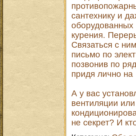
противопожарн
сантехнику и д
оборудованных 
курения. Переры
Связаться с ни
письмо по элект
позвонив по ря
придя лично на
А у вас устано
вентиляции или
кондиционирова
не секрет? И кт