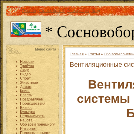
Главная
|
Каталог статей
|
Регистрация
|
Вход
* Сосновобо
Меню сайта
Главная
»
Статьи
»
Обо всем понемн
Новости
Вентиляционные сис
Трибуна
Люди
Видео
Спорт
Вентил
Животные
Дамам
Книги
системы
Власть
Поздравляем
Происшествия
Бизнес
Б
Культура
Недвижимость
Работа
Обо всем понемногу
Интернет
Полезные ссылки