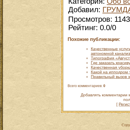
Категория
:
Обо в
Добавил
:
ГРУМД
Просмотров
:
1143
Рейтинг
:
0.0
/
0
Похожие публикации:
Качественные услуг
автономной канализ
Типография «Август 
Где заказать красив
Качественная уборк
Какой на ипподром 
Правильный вызов э
Всего комментариев
:
0
Добавлять комментарии м
пол
[
Регис
Copy