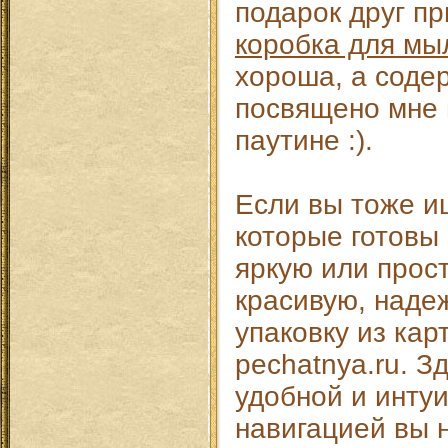
подарок друг пр
коробка для мы
хороша, а соде
посвящено мне
паутине :).
Если вы тоже и
которые готовы 
яркую или прос
красивую, наде
упаковку из кар
pechatnya.ru. З
удобной и инту
навигацией вы 