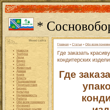
Главная
|
Каталог статей
|
Регистрация
|
Вход
* Сосновобо
Меню сайта
Главная
»
Статьи
»
Обо всем понемн
Новости
Где заказать красив
Трибуна
Люди
кондитерских издел
Видео
Спорт
Животные
Где заказ
Дамам
Книги
Власть
Поздравляем
упак
Происшествия
Бизнес
Культура
конд
Недвижимость
Работа
Обо всем понемногу
Интернет
изд
Полезные ссылки