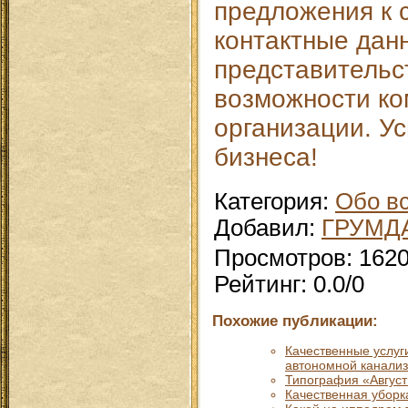
предложения к 
контактные дан
представительс
возможности ко
организации. Ус
бизнеса!
Категория
:
Обо в
Добавил
:
ГРУМД
Просмотров
:
162
Рейтинг
:
0.0
/
0
Похожие публикации:
Качественные услуг
автономной канализ
Типография «Август 
Качественная уборк