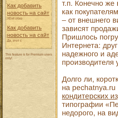
т.п. Конечно же
Как добавить
как покупателя
новость на сайт
– от внешнего в
XEvil обхо
Как добавить
зависят продажи
новость на сайт
Пришлось погру
Да, этот с
Интернета: дру
надежного и ад
This feature is for Premium users
only!
производителя 
Долго ли, корот
на pechatnya.ru
кондитерских и
типографии «Пе
недорого, на ви