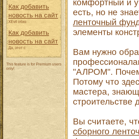
комфортный и 
Как добавить
есть, но не зна
новость на сайт
ленточный фун
XEvil обхо
элементы конст
Как добавить
новость на сайт
Да, этот с
Вам нужно обра
профессионалам
This feature is for Premium users
only!
"АЛРОМ". Почем
Потому что зде
мастера, знающ
строительстве д
Вы считаете, ч
сборного ленто