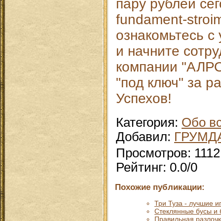
пару рублей сег
fundament-stroi
ознакомьтесь с 
и начните сотр
компании "АЛРО
"под ключ" за р
Успехов!
Категория
:
Обо в
Добавил
:
ГРУМД
Просмотров
:
1112
Рейтинг
:
0.0
/
0
Похожие публикации:
Три Туза - лучшие 
Стеклянные бусы и 
Правильная разлочка