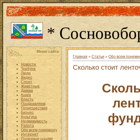
Главная
|
Каталог статей
|
Регистрация
|
Вход
* Сосновобо
Меню сайта
Главная
»
Статьи
»
Обо всем понемн
Новости
Сколько стоит лент
Трибуна
Люди
Видео
Спорт
Сколь
Животные
Дамам
Книги
лен
Власть
Поздравляем
Происшествия
Бизнес
фунд
Культура
Недвижимость
Работа
Обо всем понемногу
Интернет
Полезные ссылки