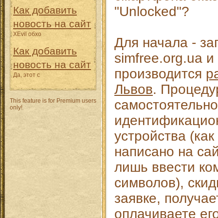
"Unlocked"?
Как добавить
новость на сайт
XEvil обхо
Для начала - за
Как добавить
simfree.org.ua и
новость на сайт
производится
р
Да, этот с
Львов
. Процеду
This feature is for Premium users
самостоятельно
only!
идентификацио
устройства (как
написано на сай
лишь ввести к
символов), скид
заявке, получае
оплачиваете его