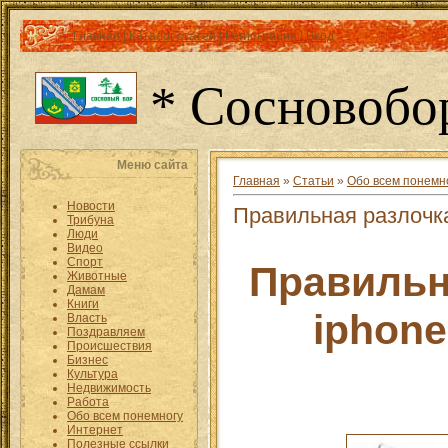
Главная
|
Каталог статей
|
Регистрация
|
Вход
* Сосновобо
Меню сайта
Главная
»
Статьи
»
Обо всем понемн
Новости
Правильная разлочка
Трибуна
Люди
Видео
Спорт
Правильн
Животные
Дамам
Книги
iphone
Власть
Поздравляем
Происшествия
Бизнес
Культура
Недвижимость
Работа
Обо всем понемногу
Интернет
Полезные ссылки