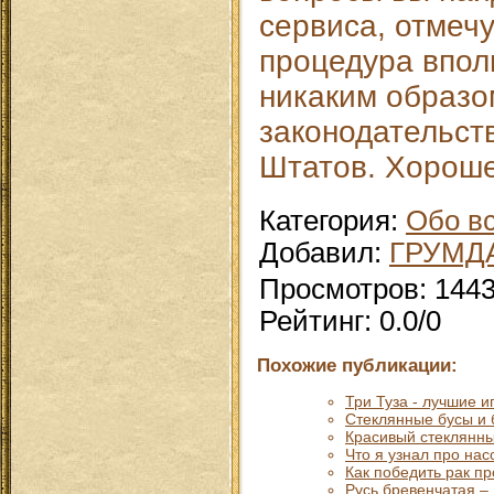
сервиса, отмечу
процедура впол
никаким образо
законодательст
Штатов. Хороше
Категория
:
Обо в
Добавил
:
ГРУМД
Просмотров
:
144
Рейтинг
:
0.0
/
0
Похожие публикации:
Три Туза - лучшие 
Стеклянные бусы и 
Красивый стеклянны
Что я узнал про на
Как победить рак п
Русь бревенчатая –