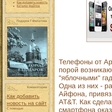
Как добавить новость
Каталог файлов
Подарок Г.Филатова
Телефоны от App
порой возникаю
"яблочными" га
Одна из них - р
Комментарии
Айфона, привяз
Как добавить
AT&T. Как сдела
новость на сайт
смартфона оказ
С помощью