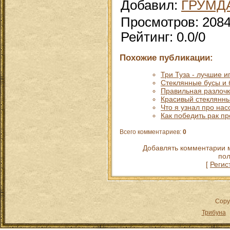
Добавил
:
ГРУМД
Просмотров
:
208
Рейтинг
:
0.0
/
0
Похожие публикации:
Три Туза - лучшие 
Стеклянные бусы и 
Правильная разлочка
Красивый стеклянны
Что я узнал про на
Как победить рак п
Всего комментариев
:
0
Добавлять комментарии м
пол
[
Регис
Copy
Трибуна