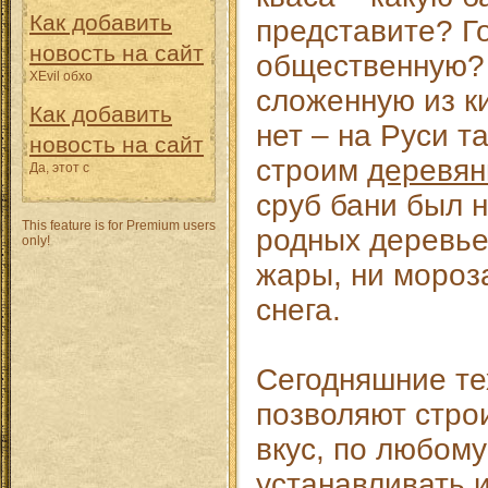
Как добавить
представите? Г
новость на сайт
общественную? 
XEvil обхо
сложенную из к
Как добавить
нет – на Руси т
новость на сайт
строим
деревян
Да, этот с
сруб бани был 
This feature is for Premium users
родных деревье
only!
жары, ни мороза
снега.
Сегодняшние те
позволяют стро
вкус, по любому
устанавливать 