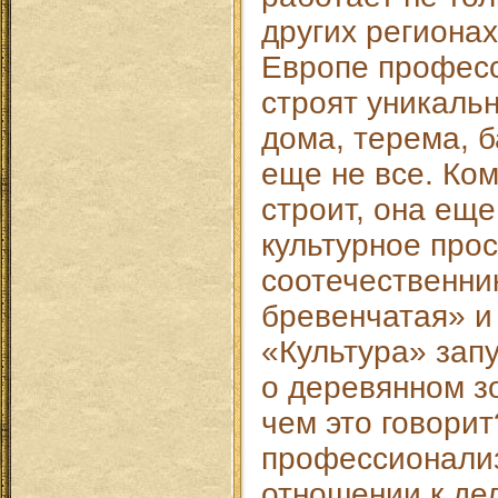
других регионах
Европе профес
строят уникаль
дома, терема, б
еще не все. Ко
строит, она еще
культурное про
соотечественни
бревенчатая» и
«Культура» зап
о деревянном з
чем это говорит
профессионали
отношении к делу