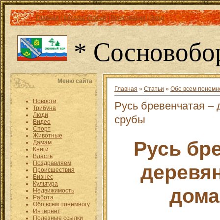
Главная
|
Каталог статей
|
Регистрация
|
Вход
* Сосновобо
Меню сайта
Главная
»
Статьи
»
Обо всем понемн
Новости
Русь бревенчатая – 
Трибуна
Люди
срубы
Видео
Спорт
Животные
Русь бр
Дамам
Книги
Власть
Поздравляем
деревя
Происшествия
Бизнес
Культура
дома
Недвижимость
Работа
Обо всем понемногу
Интернет
Полезные ссылки