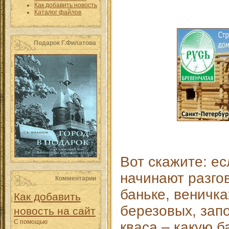
Как добавить новость
Каталог файлов
Подарок Г.Филатова
Вот скажите: ес
начинают разгов
Комментарии
баньке, веничк
Как добавить
березовых, зап
новость на сайт
С помощью
кваса – какую 