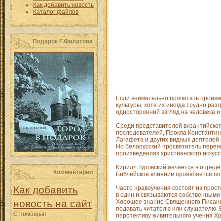
Как добавить новость
Каталог файлов
Подарок Г.Филатова
Если внимательно прочитать произве
культуры, хотя их иногда трудно раз
односторонний взгляд на человека и
Среди представителей византийског
последователей, Прокла Константино
Лагафета и других видных деятелей 
Но белорусский просветитель перен
произведениях христианского искусс
Кирилл Туровский является в опред
Комментарии
Библейское влияние проявляется по
Как добавить
Часто нравоучения состоят из прост
в один и связываются собственными 
новость на сайт
Хорошее знание Священного Писания
подавать читателю или слушателю. В
С помощью
перспективу живительного учения Хр