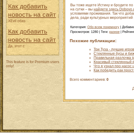
Как добавить
Вы тоже ищете Истину и бродите по 
на сутки – вы
найдете здесь Dobovo.
новость на сайт
условиями проживания. Так что доба
дела, ради культурных мероприятий и
XEvil обхо
Категория
:
Обо всем понемногу
|
Добави
Как добавить
Просмотров
:
1280
|
Теги
:
разное
|
Рейтин
новость на сайт
Похожие публикации:
Да, этот с
Три Туза - лучшие игр
Стеклянные бусы и би
Правильная разлочка i
This feature is for Premium users
Красивый стеклянный ф
only!
Что я узнал про насос
Как победить рак прос
Всего комментариев
:
0
Д