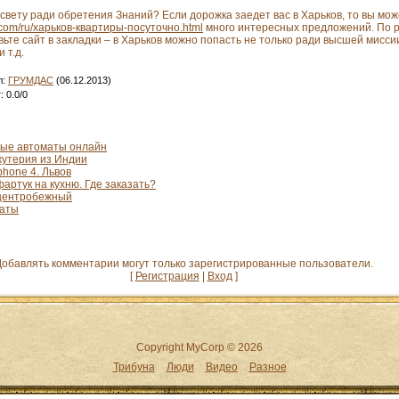
свету ради обретения Знаний? Если дорожка заедет вас в Харьков, то вы мо
com/ru/харьков-квартиры-посуточно.html
много интересных предложений. По р
вьте сайт в закладки – в Харьков можно попасть не только ради высшей мисси
 т.д.
л
:
ГРУМДАС
(06.12.2013)
г
:
0.0
/
0
овые автоматы онлайн
жутерия из Индии
phone 4. Львов
артук на кухню. Где заказать?
 центробежный
таты
обавлять комментарии могут только зарегистрированные пользователи.
[
Регистрация
|
Вход
]
Copyright MyCorp © 2026
Трибуна
Люди
Видео
Разное