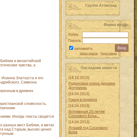
Группа Атомград
Форма входа
Логин:
Пароль:
запомнить
Забыл пароль
·
Регистрация
 Библии и византийской
этические чувства, а
Последние новости
[18.10.2015]
 Иоанна Златоуста и его
андрийского, Симеона
Радоновые озера деревни
Допухинка
ширенным в древних
[16.04.2013]
Город в подарок
христианской словесность.
[16.04.2013]
утренним.
Вспоминая 25-летие
Соснового Бора...
ниями. Иногда тексты сводятся
[14.04.2013]
 разных мест Библии, и метко
Лучший год Соснового
та над Старым, высоко ценил
Бора
ступным.