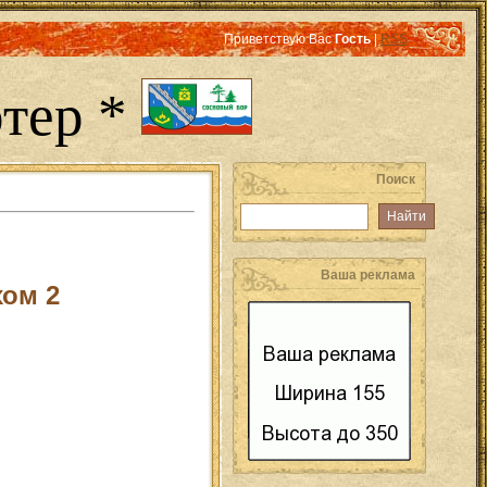
Приветствую Вас
Гость
|
RSS
тер *
Поиск
Ваша реклама
хом 2