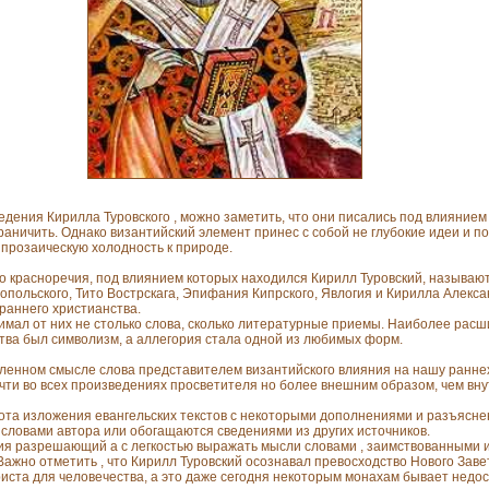
дения Кирилла Туровского , можно заметить, что они писались под влиянием
граничить. Однако византийский элемент принес с собой не глубокие идеи и по
 прозаическую холодность к природе.
о красноречия, под влиянием которых находился Кирилл Туровский, называют
польского, Тито Вострскага, Эпифания Кипрского, Явлогия и Кирилла Алекс
раннего христианства.
имал от них не столько слова, сколько литературные приемы. Наиболее рас
тва был символизм, а аллегория стала одной из любимых форм.
еленном смысле слова представителем византийского влияния на нашу ранне
чти во всех произведениях просветителя но более внешним образом, чем вн
ота изложения евангельских текстов с некоторыми дополнениями и разъясне
словами автора или обогащаются сведениями из других источников.
 разрешающий а с легкостью выражать мысли словами , заимствованными из
ажно отметить , что Кирилл Туровский осознавал превосходство Нового Заве
иста для человечества, а это даже сегодня некоторым монахам бывает недо