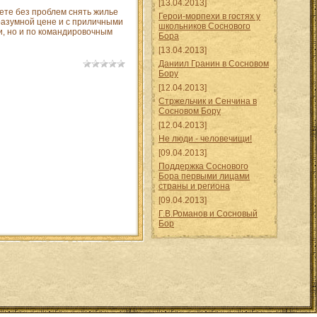
[13.04.2013]
жете без проблем снять жилье
Герои-морпехи в гостях у
азумной цене и с приличными
школьников Соснового
и, но и по командировочным
Бора
[13.04.2013]
Даниил Гранин в Сосновом
Бору
[12.04.2013]
Стржельчик и Сенчина в
Сосновом Бору
[12.04.2013]
Не люди - человечищи!
[09.04.2013]
Поддержка Соснового
Бора первыми лицами
страны и региона
[09.04.2013]
Г.В.Романов и Сосновый
Бор