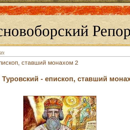
сновоборский Репор
огу
епископ, ставший монахом 2
 Туровский - епископ, ставший мона