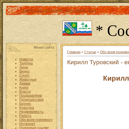
Главная
|
Каталог статей
|
Регистрация
|
Вход
* Со
Меню сайта
Главная
»
Статьи
»
Обо всем понемн
Новости
Кирилл Туровский - 
Трибуна
Люди
Видео
Спорт
Кирилл
Животные
Дамам
Книги
Власть
Поздравляем
Происшествия
Бизнес
Культура
Недвижимость
Работа
Обо всем понемногу
Интернет
Полезные ссылки