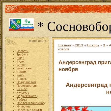
Главная
|
|
Регистрация
|
Вход
* Сосновобо
Меню сайта
Главная
»
2013
»
Ноябрь
»
3
» А
ноября
Новости
Трибуна
Люди
Андерсенград приг
Видео
Спорт
ноября
Животные
Дамам
Книги
Власть
Поздравляем
Андерсенград 
Происшествия
Бизнес
н
Культура
Недвижимость
Работа
Обо всем понемногу
Интернет
Полезные ссылки