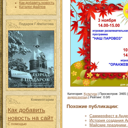
Как добавить новость
Каталог файлов
Подарок Г.Филатова
Категория
:
Культура
|
Просмотров
:
3465
андерсенград
|
Рейтинг
:
0.0
/
0
Комментарии
Похожие публикации:
Как добавить
Саммерфест в Анде
новость на сайт
История создания А
С помощью
Майские праздники 