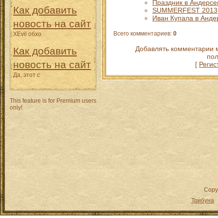
Праздник в Андерсе
Как добавить
SUMMERFEST 2013
Иван Купала в Анде
новость на сайт
Всего комментариев
:
0
XEvil обхо
Добавлять комментарии м
Как добавить
пол
новость на сайт
[
Регис
Да, этот с
This feature is for Premium users
only!
Copy
Трибуна