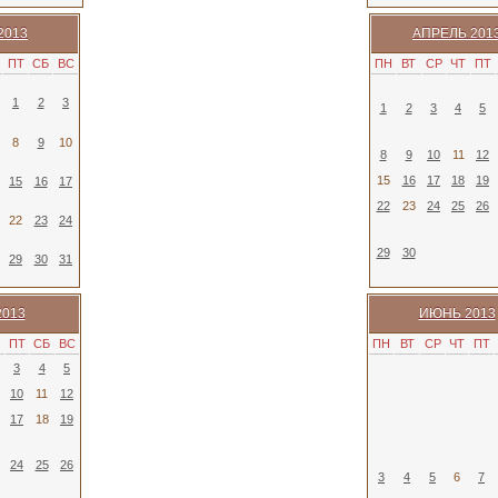
2013
АПРЕЛЬ 201
ПТ
СБ
ВС
ПН
ВТ
СР
ЧТ
ПТ
1
2
3
1
2
3
4
5
8
9
10
8
9
10
11
12
15
16
17
18
19
15
16
17
22
23
24
25
26
22
23
24
29
30
29
30
31
2013
ИЮНЬ 2013
ПТ
СБ
ВС
ПН
ВТ
СР
ЧТ
ПТ
3
4
5
10
11
12
17
18
19
24
25
26
3
4
5
6
7