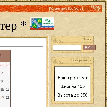
Приветствую Вас
Гость
|
RSS
тер *
Поиск
3
Ваша реклама
СБ
ВС
2
3
9
10
16
17
23
24