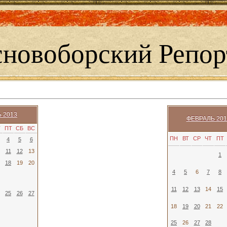
сновоборский Репор
 2013
ФЕВРАЛЬ 201
Т
ПТ
СБ
ВС
ПН
ВТ
СР
ЧТ
ПТ
4
5
6
11
12
13
1
18
19
20
4
5
6
7
8
11
12
13
14
15
25
26
27
18
19
20
21
22
25
26
27
28