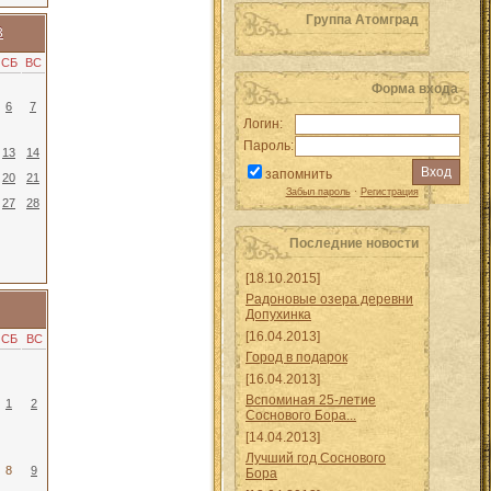
Группа Атомград
3
СБ
ВС
Форма входа
6
7
Логин:
Пароль:
13
14
запомнить
20
21
Забыл пароль
·
Регистрация
27
28
Последние новости
[18.10.2015]
Радоновые озера деревни
Допухинка
[16.04.2013]
СБ
ВС
Город в подарок
[16.04.2013]
Вспоминая 25-летие
1
2
Соснового Бора...
[14.04.2013]
Лучший год Соснового
8
9
Бора