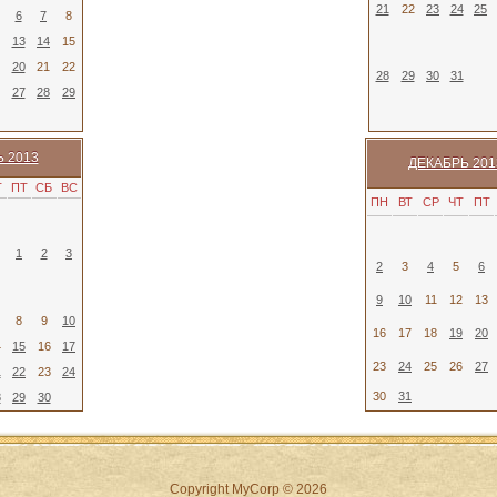
21
22
23
24
25
6
7
8
13
14
15
20
21
22
28
29
30
31
27
28
29
 2013
ДЕКАБРЬ 201
Т
ПТ
СБ
ВС
ПН
ВТ
СР
ЧТ
ПТ
1
2
3
2
3
4
5
6
9
10
11
12
13
8
9
10
16
17
18
19
20
4
15
16
17
23
24
25
26
27
1
22
23
24
30
31
8
29
30
Copyright MyCorp © 2026