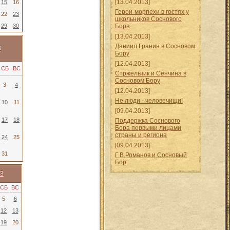
[13.04.2013]
15
16
Герои-морпехи в гостях у
22
23
школьников Соснового
29
30
Бора
[13.04.2013]
Даниил Гранин в Сосновом
3
Бору
[12.04.2013]
СБ
ВС
Стржельчик и Сенчина в
Сосновом Бору
3
4
[12.04.2013]
Не люди - человечищи!
10
11
[09.04.2013]
17
18
Поддержка Соснового
Бора первыми лицами
страны и региона
24
25
[09.04.2013]
31
Г.В.Романов и Сосновый
Бор
3
СБ
ВС
5
6
12
13
19
20