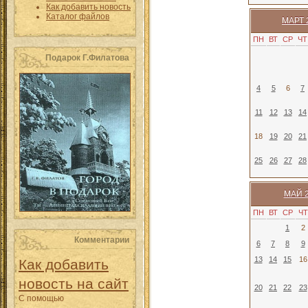
Как добавить новость
Каталог файлов
МАРТ 
ПН
ВТ
СР
ЧТ
Подарок Г.Филатова
4
5
6
7
11
12
13
14
18
19
20
21
25
26
27
28
МАЙ 
ПН
ВТ
СР
ЧТ
1
2
Комментарии
6
7
8
9
13
14
15
16
Как добавить
новость на сайт
20
21
22
23
С помощью