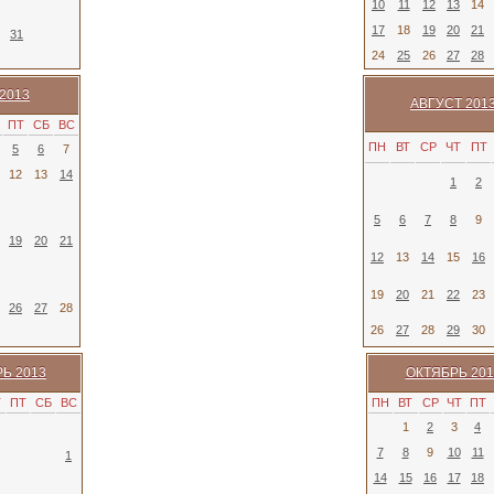
10
11
12
13
14
17
18
19
20
21
31
24
25
26
27
28
2013
АВГУСТ 201
ПТ
СБ
ВС
ПН
ВТ
СР
ЧТ
ПТ
5
6
7
12
13
14
1
2
5
6
7
8
9
19
20
21
12
13
14
15
16
19
20
21
22
23
26
27
28
26
27
28
29
30
Ь 2013
ОКТЯБРЬ 201
Т
ПТ
СБ
ВС
ПН
ВТ
СР
ЧТ
ПТ
1
2
3
4
7
8
9
10
11
1
14
15
16
17
18