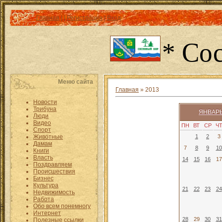
Главная
|
|
Регистрация
|
Вход
* Со
Меню сайта
Главная
»
2013
Новости
Трибуна
ЯНВАРЬ
Люди
Видео
ПН
ВТ
СР
Ч
Спорт
Животные
1
2
3
Дамам
7
8
9
10
Книги
Власть
14
15
16
17
Поздравляем
Происшествия
Бизнес
Культура
21
22
23
24
Недвижимость
Работа
Обо всем понемногу
Интернет
28
29
30
31
Полезные ссылки