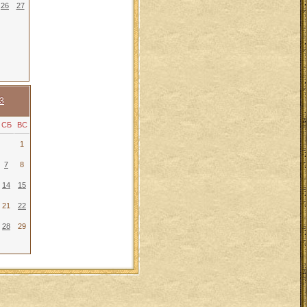
26
27
3
СБ
ВС
1
7
8
14
15
21
22
28
29