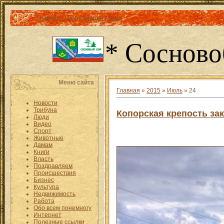
Главная
|
|
Регистрация
|
Вход
* Сосново
Меню сайта
Главная
»
2015
»
Июль
»
24
Новости
Трибуна
Копорская крепость за
Люди
Видео
Спорт
Животные
Дамам
Книги
Власть
Поздравляем
Происшествия
Бизнес
Культура
Недвижимость
Работа
Обо всем понемногу
Интернет
Полезные ссылки