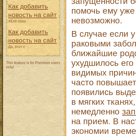
запущенности б
Как добавить
помочь ему уже
новость на сайт
невозможно.
XEvil обхо
Как добавить
В случае если 
новость на сайт
раковыми забо
Да, этот с
ближайшие родс
ухудшилось его
This feature is for Premium users
only!
видимых причин
часто повышает
появились выде
в мягких тканях
немедленно
зап
на прием. В на
экономии време