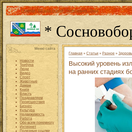
Главная
|
Каталог статей
|
Регистрация
|
Вход
* Сосновобо
Меню сайта
Главная
»
Статьи
»
Разное
»
Здоров
Новости
Высокий уровень из
Трибуна
Люди
на ранних стадиях б
Видео
Спорт
Животные
Дамам
Книги
Власть
Поздравляем
Происшествия
Бизнес
Культура
Недвижимость
Работа
Обо всем понемногу
Интернет
Полезные ссылки