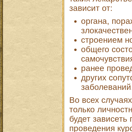
зависит от:
органа, пора
злокачестве
строением н
общего сост
самочувствия
ранее прове
других сопу
заболеваний
Во всех случая
только личностн
будет зависеть
проведения кур