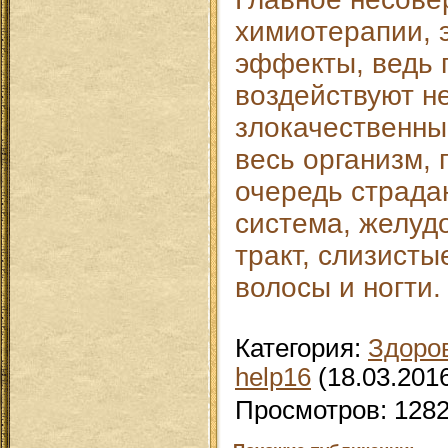
химиотерапии, 
эффекты, ведь 
воздействуют не
злокачественные
весь организм, 
очередь страда
система, желуд
тракт, слизисты
волосы и ногти.
Категория
:
Здоро
help16
(18.03.201
Просмотров
:
128