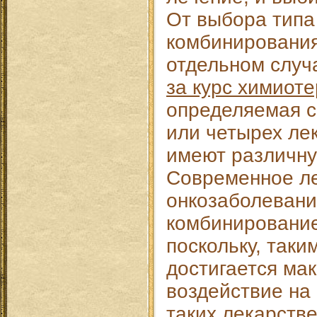
От выбора типа
комбинирования
отдельном случ
за курс химиот
определяемая с
или четырех ле
имеют различну
Современное л
онкозаболевани
комбинирование
поскольку, таки
достигается ма
воздействие на
таких лекарств