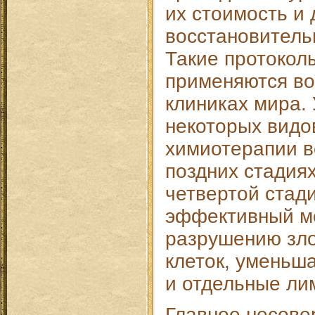
их стоимость и
восстановитель
Такие протокол
применяются во
клиниках мира.
некоторых видо
химиотерапии в
поздних стадия
четвертой стади
эффективный ме
разрушению зл
клеток, уменьш
и отдельные ли
Главное несове