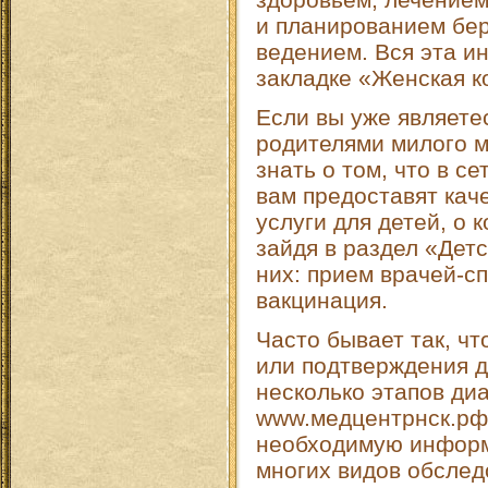
и планированием бе
ведением. Вся эта и
закладке «Женская к
Если вы уже являете
родителями милого 
знать о том, что в с
вам предоставят кач
услуги для детей, о 
зайдя в раздел «Дет
них: прием врачей-с
вакцинация.
Часто бывает так, ч
или подтверждения д
несколько этапов диа
www.медцентрнск.рф
необходимую информ
многих видов обследо