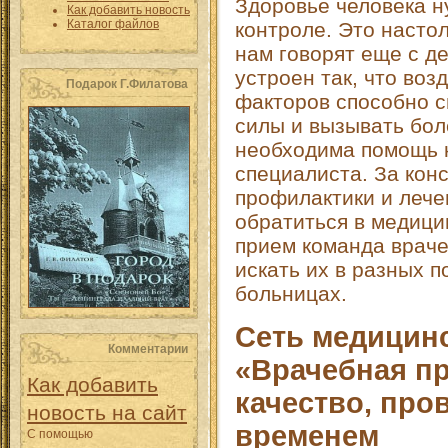
Здоровье человека н
Как добавить новость
Каталог файлов
контроле. Это настол
нам говорят еще с де
устроен так, что во
Подарок Г.Филатова
факторов способно с
силы и вызывать бол
необходима помощь 
специалиста. За кон
профилактики и лече
обратиться в медицин
прием команда враче
искать их в разных 
больницах.
Сеть медицин
Комментарии
«Врачебная пр
Как добавить
качество, про
новость на сайт
временем
С помощью