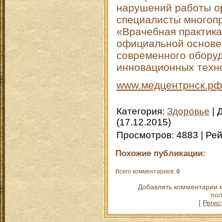
нарушений работы ор
специалисты многоп
«Врачебная практик
официальной основе
современного обору
инновационных техн
www.медцентрнск.рф
Категория
:
Здоровье
|
(17.12.2015)
Просмотров
:
4883
|
Рей
Похожие публикации:
Всего комментариев
:
0
Добавлять комментарии м
пол
[
Регис