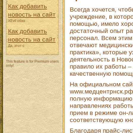
Как добавить
Всегда хочется, что
новость на сайт
учреждение, в котор
XEvil обхо
помощью, имело хор
достаточный опыт ра
Как добавить
персонал. Всем этим
новость на сайт
отвечают медицинск
Да, этот с
практика», которые у
деятельность в Ново
This feature is for Premium users
правило их работы –
only!
качественную помощь
На официальном сай
www.медцентрнск.рф
полную информацию 
направлениях работы
прием в режиме он-л
соответствующую кно
Благодаря прайс-лис