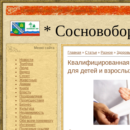
Главная
|
Каталог статей
|
Регистрация
|
Вход
* Сосновобо
Меню сайта
Главная
»
Статьи
»
Разное
»
Здоров
Новости
Квалифицированная
Трибуна
Люди
для детей и взрослы
Видео
Спорт
Животные
Дамам
Книги
Власть
Поздравляем
Происшествия
Бизнес
Культура
Недвижимость
Работа
Обо всем понемногу
Интернет
Полезные ссылки