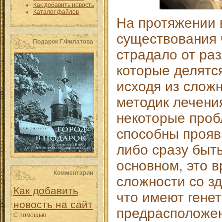
Как добавить новость
Каталог файлов
На протяжении 
существования 
Подарок Г.Филатова
страдало от ра
которые делятся
исходя из сложн
методик лечения
некоторые проб
способны прояв
либо сразу быт
основном, это 
Комментарии
сложности со з
Как добавить
что имеют гене
новость на сайт
предрасположен
С помощью