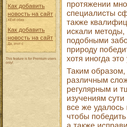
протяжении мно
Как добавить
специалисты с
новость на сайт
XEvil обхо
также квалифи
Как добавить
искали методы, 
новость на сайт
подобными забо
Да, этот с
природу победи
хотя иногда это
This feature is for Premium users
only!
Таким образом,
различным слож
регулярным и 
изучениям сути
все же удалось
чтобы победить
а также исправ