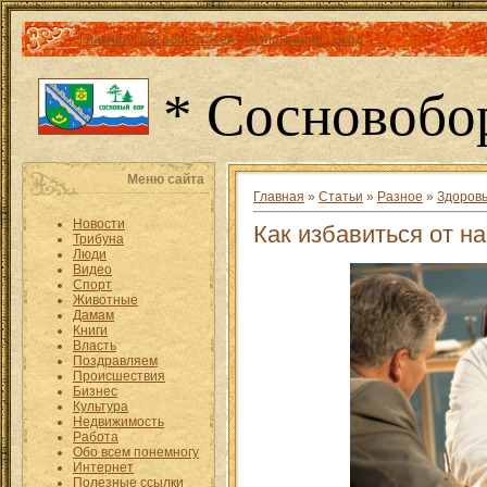
Главная
|
Каталог статей
|
Регистрация
|
Вход
* Сосновобо
Меню сайта
Главная
»
Статьи
»
Разное
»
Здоров
Новости
Как избавиться от н
Трибуна
Люди
Видео
Спорт
Животные
Дамам
Книги
Власть
Поздравляем
Происшествия
Бизнес
Культура
Недвижимость
Работа
Обо всем понемногу
Интернет
Полезные ссылки