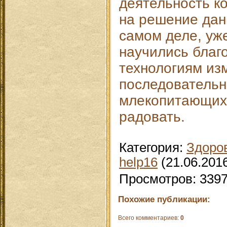
деятельность к
на решение дан
самом деле, уж
научились благ
технологиям из
последовательн
млекопитающих,
радовать.
Категория
:
Здоро
help16
(21.06.201
Просмотров
:
339
Похожие публикации:
Всего комментариев
:
0