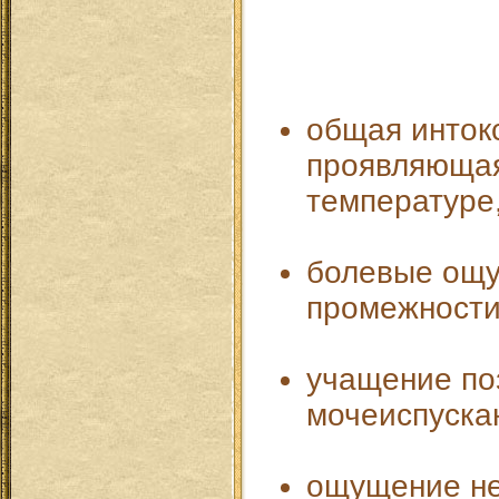
общая инток
проявляющая
температуре, 
болевые ощу
промежности
учащение по
мочеиспуска
ощущение не