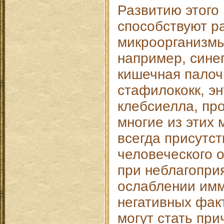
Развитию этого
способствуют р
микроорганизмы
например, сине
кишечная палоч
стафилококк, эн
клебсиелла, про
многие из этих
всегда присутс
человеческого 
при неблагопри
ослаблении имм
негативных фак
могут стать пр