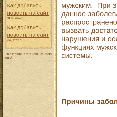
мужским. При э
Как добавить
новость на сайт
данное заболев
XEvil обхо
распространено
Как добавить
вызвать достат
новость на сайт
нарушения и о
Да, этот с
функциях мужск
системы.
This feature is for Premium users
only!
Причины забо