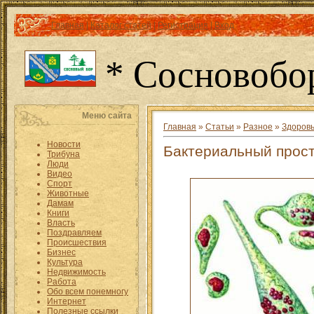
Главная
|
Каталог статей
|
Регистрация
|
Вход
* Сосновобо
Меню сайта
Главная
»
Статьи
»
Разное
»
Здоров
Новости
Бактериальный прос
Трибуна
Люди
Видео
Спорт
Животные
Дамам
Книги
Власть
Поздравляем
Происшествия
Бизнес
Культура
Недвижимость
Работа
Обо всем понемногу
Интернет
Полезные ссылки