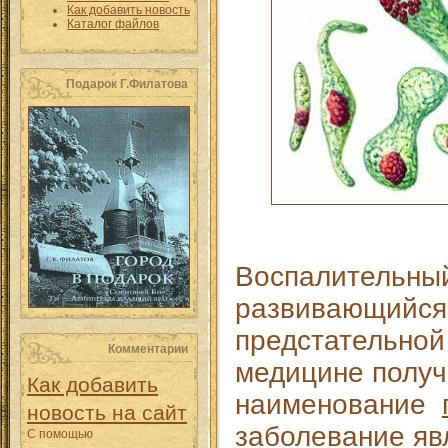
Как добавить новость
Каталог файлов
Подарок Г.Филатова
Воспалительный
развивающийся 
предстательной
Комментарии
медицине полу
Как добавить
наименование
новость на сайт
заболевание яв
С помощью