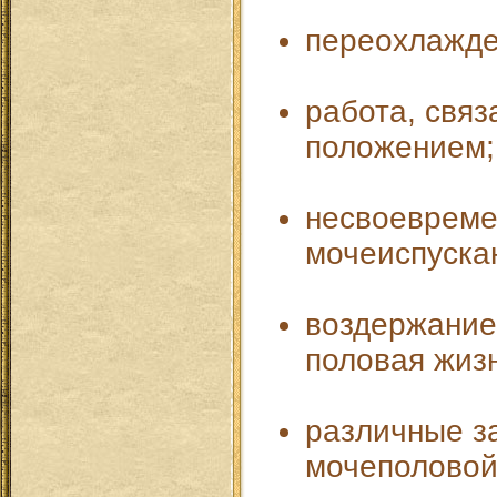
переохлажде
работа, свя
положением;
несвоеврем
мочеиспуска
воздержание
половая жиз
различные з
мочеполовой