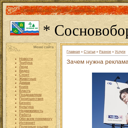
Главная
|
Каталог статей
|
Регистрация
|
Вход
* Сосновобо
Меню сайта
Главная
»
Статьи
»
Разное
»
Услуги
Новости
Зачем нужна реклам
Трибуна
Люди
Видео
Спорт
Животные
Дамам
Книги
Власть
Поздравляем
Происшествия
Бизнес
Культура
Недвижимость
Работа
Обо всем понемногу
Интернет
Полезные ссылки