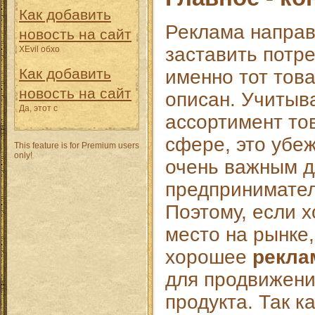
Как добавить
Реклама направ
новость на сайт
заставить потр
XEvil обхо
Как добавить
именно тот това
новость на сайт
описан. Учитыв
Да, этот с
ассортимент то
сфере, это убе
This feature is for Premium users
only!
очень важным д
предпринимате
Поэтому, если х
место на рынке,
хорошее
рекла
для продвижени
продукта. Так к