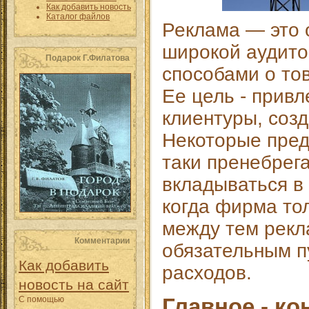
Как добавить новость
Каталог файлов
Реклама — это
широкой аудит
Подарок Г.Филатова
способами о тов
Ее цель - прив
клиентуры, созд
Некоторые пред
таки пренебрег
вкладываться в
когда фирма тол
между тем рекл
Комментарии
обязательным п
Как добавить
расходов.
новость на сайт
Главное - ко
С помощью