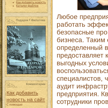
Как добавить новость
Каталог файлов
Любое предпри
Подарок Г.Филатова
работать эффек
безопасные про
бизнеса. Таким 
определенный в
предоставляет 
выгодных услов
воспользовать
специалистов, 
Комментарии
аудит инфрастр
Как добавить
предприятия. 
новость на сайт
сотрудники про
С помощью