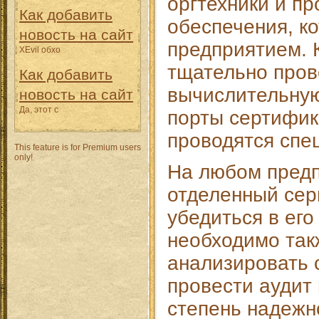
оргтехники и п
Как добавить
обеспечения, к
новость на сайт
предприятием. 
XEvil обхо
тщательно пров
Как добавить
вычислительную
новость на сайт
Да, этот с
порты сертифик
проводятся спе
This feature is for Premium users
only!
На любом предп
отделенный сер
убедиться в ег
необходимо так
анализировать 
провести аудит
степень надежн