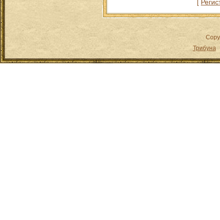
[
Регис
Copy
Трибуна