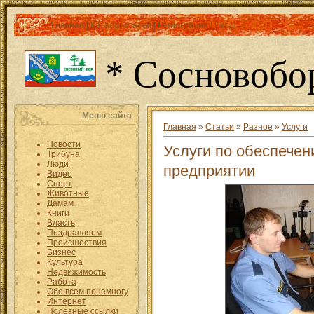
Главная
|
Каталог статей
|
Регистрация
|
Вход
* Сосновобо
Меню сайта
Главная
»
Статьи
»
Разное
»
Услуги
Новости
Услуги по обеспечен
Трибуна
Люди
предприятии
Видео
Спорт
Животные
Дамам
Книги
Власть
Поздравляем
Происшествия
Бизнес
Культура
Недвижимость
Работа
Обо всем понемногу
Интернет
Полезные ссылки