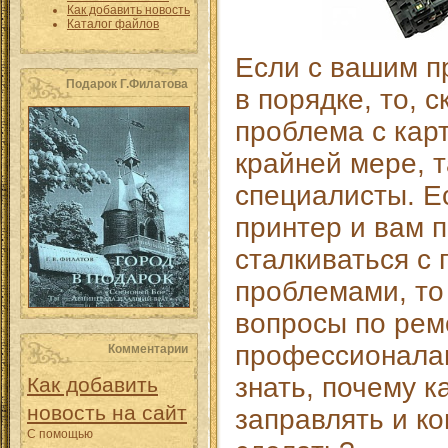
Как добавить новость
Каталог файлов
Если с вашим п
Подарок Г.Филатова
в порядке, то, с
проблема с кар
крайней мере, т
специалисты. Е
принтер и вам 
сталкиваться с
проблемами, то
вопросы по рем
профессионала
Комментарии
знать, почему 
Как добавить
новость на сайт
заправлять и ко
С помощью