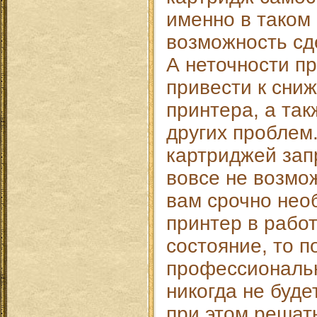
именно в таком 
возможность сде
А неточности пр
привести к сни
принтера, а так
других проблем
картриджей зап
вовсе не возмож
вам срочно нео
принтер в рабо
состояние, то 
профессиональн
никогда не буде
при этом решать